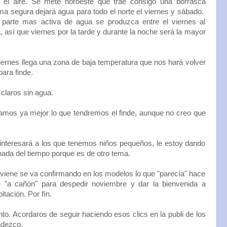
 el aire. Se mete noroeste que trae consigo una borrasca
rma segura dejará agua para todo el norte el viernes y sábado.
 parte mas activa de agua se produzca entre el viernes al
 así que viernes por la tarde y durante la noche será la mayor
ernes llega una zona de baja temperatura que nos hará volver
para finde.
 claros sin agua.
mos ya mejor lo que tendremos el finde, aunque no creo que
nteresará a los que tenemos niños pequeños, le estoy dando
nada del tiempo porque es de otro tema.
viene se va confirmando en los modelos lo que "parecía" hace
e "a cañón" para despedir noviembre y dar la bienvenida a
tación. Por fín.
 Acordaros de seguir haciendo esos clics en la publi de los
adezco.