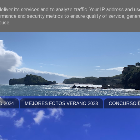
liver its services and to analyze traffic. Your IP address and u
rmance and security metrics to ensure quality of service, gene
buse.
 2024
MEJORES FOTOS VERANO 2023
CONCURSO D