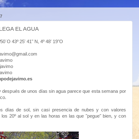
7
LEGA EL AGUA
43º 25' 41" N, 4º 48' 19"O
mo@gmail.com
vimo
avimo
vimo
mpodejavimo.es
después de unos días sin agua parece que esta semana por
oco.
s días de sol, sin casi presencia de nubes y con valores
os 20º al sol y en las horas en las que "pegue" bien, y con