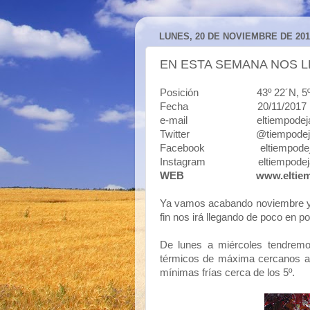
LUNES, 20 DE NOVIEMBRE DE 201
EN ESTA SEMANA NOS L
Posición 43º 22´N, 5º50´O 
Fecha 20/11/2017
e-mail eltiempodejavi
Twitter @tiempodeja
Facebook eltiempodej
Instagram eltiempodeja
WEB
www.eltie
Ya vamos acabando noviembre y 
fin nos irá llegando de poco en p
De lunes a miércoles tendremo
térmicos de máxima cercanos a l
mínimas frías cerca de los 5º.