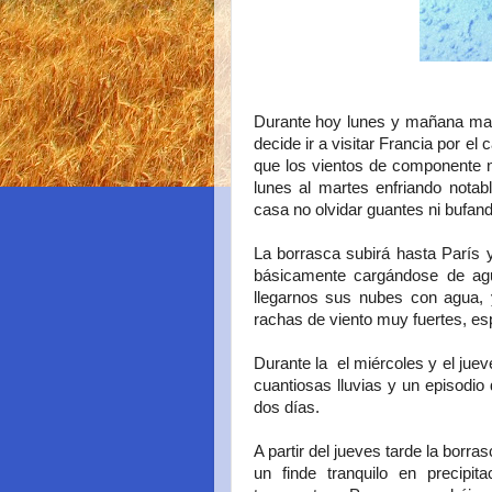
Durante hoy lunes y mañana mar
decide ir a visitar Francia por e
que los vientos de componente no
lunes al martes enfriando notab
casa no olvidar guantes ni bufan
La borrasca subirá hasta París 
básicamente cargándose de agu
llegarnos sus nubes con agua, 
rachas de viento muy fuertes, esp
Durante la el miércoles y el jue
cuantiosas lluvias y un episodio
dos días.
A partir del jueves tarde la borr
un finde tranquilo en precipi