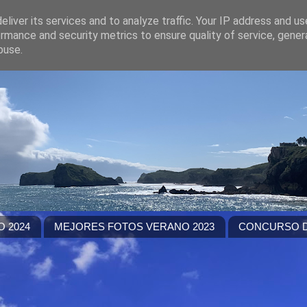
liver its services and to analyze traffic. Your IP address and u
rmance and security metrics to ensure quality of service, gene
buse.
 2024
MEJORES FOTOS VERANO 2023
CONCURSO D