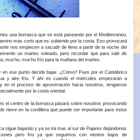
tes una borrasca que se está paseando por el Mediterraneo,
l camino mas corto que es subiendo por la costa. Eso provocará
rte nos empiecen a sacudir de lleno a partir de la noche del
lemente un martes soleado, pero recordar que para salir de
da, mucho, mucho frío para la mañana del martes.
y en ese punto decide bajar. ¿Cómo? Pues por el Cantábrico
a y aire frío. Y ahí es cuando el miércoles empezarán a
y en el proceso de aproximación hacia nosotros, tengamos
ecialmente por la costa oriental.
ves el centro de la borrasca pasará sobre nosotros provocando
 de nieve en la cordillera que puede ser importante para estos
asca sigue bajando y ya se irá mas al sur de Pajares dejándonos
taciones pero frío ya que seguimos con vientos bajos de