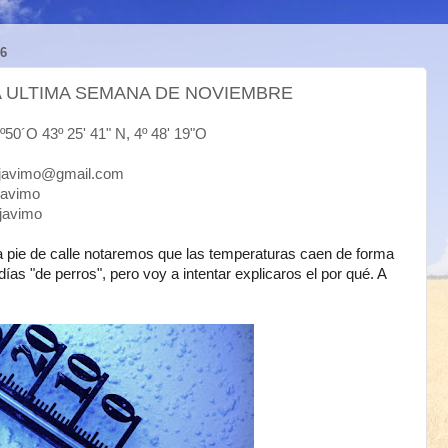
6
 ULTIMA SEMANA DE NOVIEMBRE
43º 25' 41" N, 4º 48' 19"O
mo@gmail.com
vimo
avimo
pie de calle notaremos que las temperaturas caen de forma
ías "de perros", pero voy a intentar explicaros el por qué. A