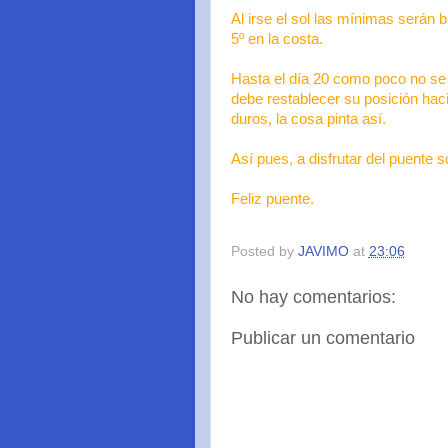
Al irse el sol las mínimas serán b
5º en la costa.
Hasta el día 20 como poco no se
debe restablecer su posición haci
duros, la cosa pinta así.
Así pues, a disfrutar del puente s
Feliz puente.
Posted by
JAVIMO
at
23:06
No hay comentarios:
Publicar un comentario