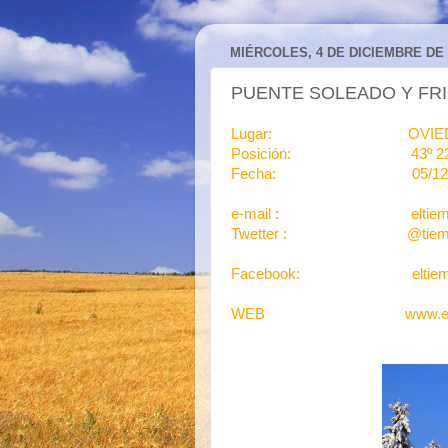
MIÉRCOLES, 4 DE DICIEMBRE DE 
PUENTE SOLEADO Y FR
Lugar: OVI
Posición: 43º 22´N, 
Fecha: 05/12//2
e-mail : eltiempodej
Twetter : @tiempod
Facebook: eltiempod
WEB www.eltiempod