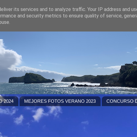
liver its services and to analyze traffic. Your IP address and u
rmance and security metrics to ensure quality of service, gene
buse.
 2024
MEJORES FOTOS VERANO 2023
CONCURSO D