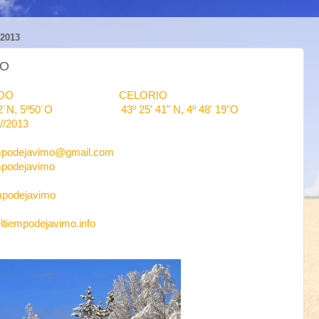
2013
IO
EDO CELORIO
5º50´O 43º 25' 41" N, 4º 48' 19"O
013
avimo@gmail.com
ejavimo
ejavimo
ejavimo.info