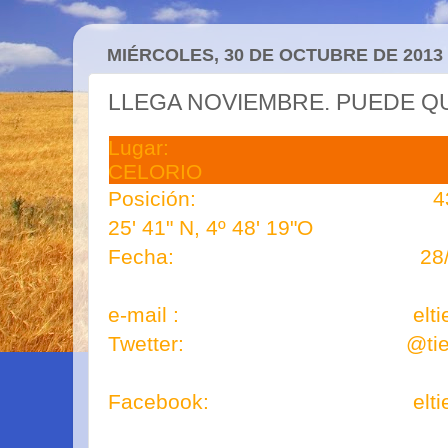
MIÉRCOLES, 30 DE OCTUBRE DE 2013
LLEGA NOVIEMBRE. PUEDE QU
Lugar: 
CELORIO
Posición: 43º 22
25' 41" N, 4º 48' 19"O
Fecha: 28/10/
e-mail : eltiempodej
Twetter: @tiempod
Facebook: eltiempo