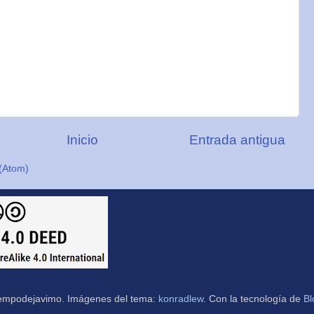
Inicio
Entrada antigua
(Atom)
empodejavimo. Imágenes del tema:
konradlew
. Con la tecnología de
Bl