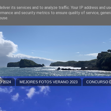
liver its services and to analyze traffic. Your IP address and u
rmance and security metrics to ensure quality of service, gene
buse.
 2024
MEJORES FOTOS VERANO 2023
CONCURSO D