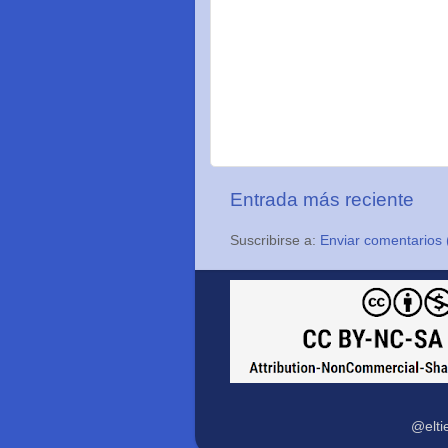
Entrada más reciente
Suscribirse a:
Enviar comentarios 
@elti