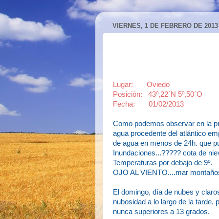
VIERNES, 1 DE FEBRERO DE 2013
Lugar: Oviedo
Posición: 43º,22´N 5º,50´O
Fecha: 01/02/2013
Como podemos observar en la pr
agua procedente del atlántico em
de agua en menos de 24h. que pu
Inundaciones...????? cota de nie
Temperaturas por debajo de 9º.
OJO AL VIENTO....mar montañosa
El domingo, día de nubes y claro
nubosidad a lo largo de la tarde
nunca superiores a 13 grados.