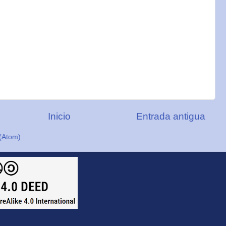
Inicio
Entrada antigua
(Atom)