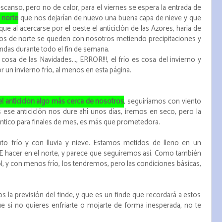
canso, pero no de calor, para el viernes se espera la entrada de
 norte
que nos dejarían de nuevo una buena capa de nieve y que
que al acercarse por el oeste el anticiclón de las Azores, haría de
íos de norte se queden con nosotros metiendo precipitaciones y
ndas durante todo el fin de semana.
 cosa de las Navidades..., ERROR!!!, el frío es cosa del invierno y
r un invierno frío, al menos en esta página.
el anticiclón algo más cerca de nosotros
, seguiríamos con viento
 ese anticiclón nos dure ahí unos días, iremos en seco, pero la
ántico para finales de mes, es más que prometedora.
to frío y con lluvia y nieve. Estamos metidos de lleno en un
E hacer en el norte, y parece que seguiremos así. Como también
l, y con menos frío, los tendremos, pero las condiciones básicas,
a previsión del finde, y que es un finde que recordará a estos
e si no quieres enfriarte o mojarte de forma inesperada, no te