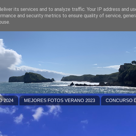
liver its services and to analyze traffic. Your IP address and u
rmance and security metrics to ensure quality of service, gene
buse.
 2024
MEJORES FOTOS VERANO 2023
CONCURSO D