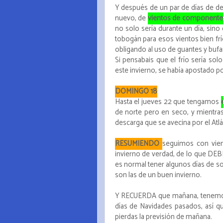
Y después de un par de días de des
nuevo, de
vientos de componente
no solo sería durante un día, sino 
tobogán para esos vientos bien fr
obligando al uso de guantes y bufa
Si pensabais que el frío sería solo
este invierno, se había apostado po
DOMINGO 18
Hasta el jueves 22 que tengamos
de norte pero en seco, y mientras
descarga que se avecina por el Atl
RESUMIENDO
seguimos con vien
invierno de verdad, de lo que DEB
es normal tener algunos días de so
son las de un buen invierno.
Y RECUERDA que mañana, tenemos l
días de Navidades pasados, así qu
pierdas la previsión de mañana.