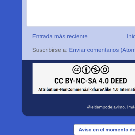
Entrada más reciente
Ini
Suscribirse a:
Enviar comentarios (Ato
@eltiempodejavimo. Imá
Aviso en el momento de