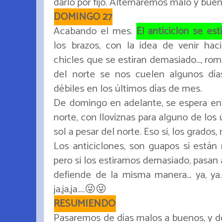
darlo por fijo. Alternaremos malo y bueno
DOMINGO 27
Acabando el mes.
El anticiclón se esti
los brazos, con la idea de venir hac
chicles que se estiran demasiado..., rom
del norte se nos cuelen algunos día
débiles en los últimos días de mes.
De domingo en adelante, se espera e
norte, con lloviznas para alguno de los 
sol a pesar del norte. Eso si, los grado
Los anticiclones, son guapos si están
pero si los estiramos demasiado, pasan
defiende de la misma manera... ya, ya...
ja,ja,ja.....😜😜
RESUMIENDO
Pasaremos de días malos a buenos, y de