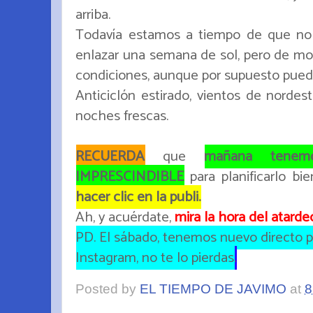
arriba.
Todavía estamos a tiempo de que no
enlazar una semana de sol, pero de mo
condiciones, aunque por supuesto pued
Anticiclón estirado, vientos de nordest
noches frescas.
RECUERDA
que
mañana tenemo
IMPRESCINDIBLE
para planificarlo b
hacer clic en la publi.
Ah, y acuérdate,
mira la hora del atardece
PD. El sábado, tenemos nuevo directo p
Instagram, no te lo pierdas
.
Posted by
EL TIEMPO DE JAVIMO
at
8