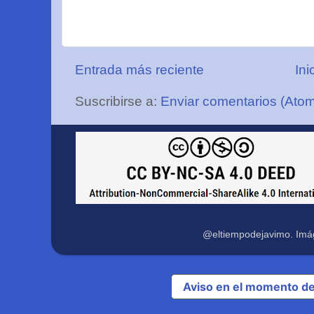
Entrada más reciente
Ini
Suscribirse a:
Enviar comentarios (Ato
@eltiempodejavimo. Imá
Aviso en el momento de