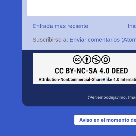
Entrada más reciente
Ini
Suscribirse a:
Enviar comentarios (Ato
@eltiempodejavimo. Imá
Aviso en el momento de