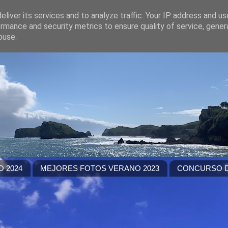
liver its services and to analyze traffic. Your IP address and u
rmance and security metrics to ensure quality of service, gene
buse.
 2024
MEJORES FOTOS VERANO 2023
CONCURSO D