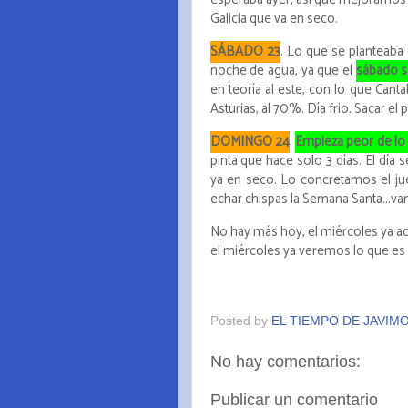
esperaba ayer, así que mejoramos pr
Galicia que va en seco.
SÁBADO 23
. Lo que se planteaba
noche de agua, ya que el
sábado s
en teoría al este, con lo que Cant
Asturias, al 70%. Día frio. Sacar el 
DOMINGO 24
.
Empieza peor de lo 
pinta que hace solo 3 días. El dí
ya en seco. Lo concretamos el j
echar chispas la Semana Santa...v
No hay más hoy, el miércoles ya ac
el miércoles ya veremos lo que es 
Posted by
EL TIEMPO DE JAVIM
No hay comentarios:
Publicar un comentario