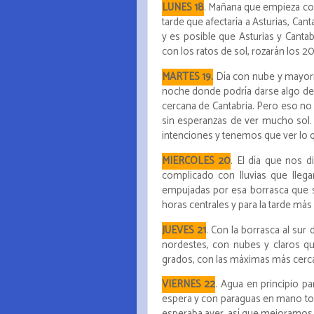
LUNES 18
. Mañana que empieza c
tarde que afectaría a Asturias, Cantab
y es posible que Asturias y Cant
con los ratos de sol, rozarán los 2
MARTES 19.
Día con nube y mayorme
noche donde podría darse algo de p
cercana de Cantabria. Pero eso no 
sin esperanzas de ver mucho sol.
intenciones y tenemos que ver lo q
MIERCOLES 20
. El día que nos d
complicado con lluvias que lle
empujadas por esa borrasca que se
horas centrales y para la tarde más i
JUEVES 21
. Con la borrasca al sur
nordestes, con nubes y claros q
grados, con las máximas más cerca 
VIERNES 22
. Agua en principio p
espera y con paraguas en mano todo