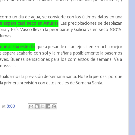
evisión. Más lluvias hacia el oriente y Cantabria que occidente, y
 como un día de agua, se convierte con los últimos datos en una
e espera casi seco en Asturias
. Las precipitaciones se desplazan
abria y País Vasco llevan la peor parte y Galicia va en seco 100%.
plumas.
que acaba este día
, que a pesar de estar lejos, tiene mucha mejor
a se espera acabarlo con sol y la mañana posiblemente la pasemos
ueves. Buenas sensaciones para los comienzos de semana. Va a
amosssss
tualizamos la previsión de Semana Santa. No te la pierdas, porque
la primera previsión con datos reales de Semana Santa.
O
at
8:00