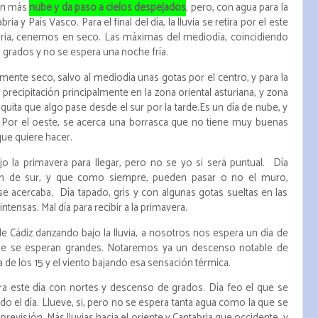
on más
nube y da paso a cielos despejados
, pero, con agua para la
ria y País Vasco. Para el final del día, la lluvia se retira por el este
abria, cenemos en seco. Las máximas del mediodía, coincidiendo
0 grados y no se espera una noche fría.
nte seco, salvo al mediodía unas gotas por el centro, y para la
recipitación principalmente en la zona oriental asturiana, y zona
quita que algo pase desde el sur por la tarde.Es un día de nube, y
 Por el oeste, se acerca una borrasca que no tiene muy buenas
ue quiere hacer.
ijo la primavera para llegar, pero no se yo si será puntual. Día
gan de sur, y que como siempre, pueden pasar o no el muro,
 acercaba. Día tapado, gris y con algunas gotas sueltas en las
ntensas. Mal día para recibir a la primavera.
 de Cádiz danzando bajo la lluvia, a nosotros nos espera un día de
ue se esperan grandes. Notaremos ya un descenso notable de
de los 15 y el viento bajando esa sensación térmica.
ara este día con nortes y descenso de grados. Día feo el que se
 el día. Llueve, si, pero no se espera tanta agua como la que se