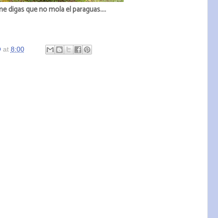
e digas que no mola el paraguas....
O
at
8:00