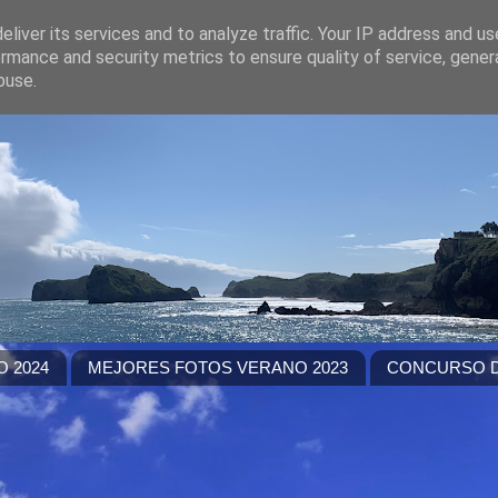
liver its services and to analyze traffic. Your IP address and u
rmance and security metrics to ensure quality of service, gene
buse.
 2024
MEJORES FOTOS VERANO 2023
CONCURSO D