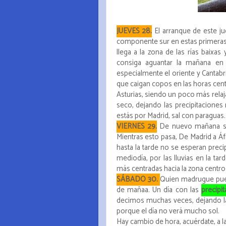
JUEVES 28.
El arranque de este ju
componente sur en estas primeras h
llega a la zona de las rías baixa
consiga aguantar la mañana en 
especialmente el oriente y Cantab
que caigan copos en las horas centr
Asturias, siendo un poco más relaja
seco, dejando las precipitaciones 
estás por Madrid, sal con paraguas
VIERNES 29.
De nuevo mañana seca
Mientras esto pasa, De Madrid a Áf
hasta la tarde no se esperan preci
mediodía, por las lluvias en la t
más centradas hacia la zona centro d
SÁBADO 30.
Quien madrugue pued
de mañaa. Un día con las
precipi
decimos muchas veces, dejando l
porque el día no verá mucho sol.
Hay cambio de hora, acuérdate, a la