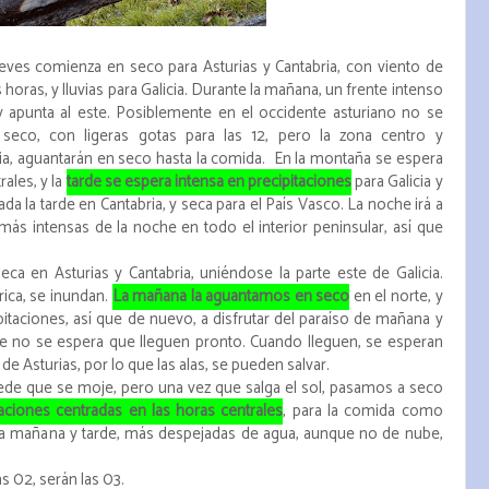
eves comienza en seco para Asturias y Cantabria, con viento de
oras, y lluvias para Galicia. Durante la mañana, un frente intenso
s y apunta al este. Posiblemente en el occidente asturiano no se
seco, con ligeras gotas para las 12, pero la zona centro y
ria, aguantarán en seco hasta la comida. En la montaña se espera
ales, y la
tarde se espera intensa en precipitaciones
para Galicia y
da la tarde en Cantabria, y seca para el País Vasco. La noche irá a
más intensas de la noche en todo el interior peninsular, así que
.
 en Asturias y Cantabria, uniéndose la parte este de Galicia.
rica, se inundan.
La mañana la aguantamos en seco
en el norte, y
pitaciones, así que de nuevo, a disfrutar del paraíso de mañana y
arde no se espera que lleguen pronto. Cuando lleguen, se esperan
e Asturias, por lo que las alas, se pueden salvar.
e que se moje, pero una vez que salga el sol, pasamos a seco
taciones centradas en las horas centrales
, para la comida como
a mañana y tarde, más despejadas de agua, aunque no de nube,
s 02, serán las 03.