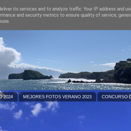
liver its services and to analyze traffic. Your IP address and u
rmance and security metrics to ensure quality of service, gene
buse.
 2024
MEJORES FOTOS VERANO 2023
CONCURSO D