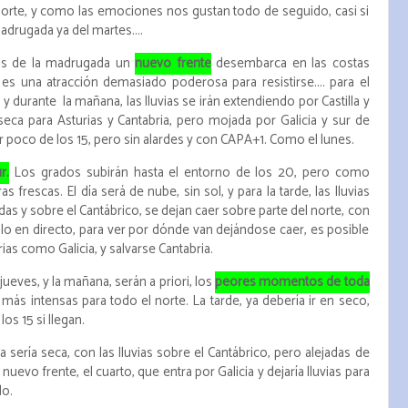
orte, y como las emociones nos gustan todo de seguido, casi si
adrugada ya del martes....
ras de la madrugada un
nuevo frente
desembarca en las costas
y es una atracción demasiado poderosa para resistirse.... para el
y durante la mañana, las lluvias se irán extendiendo por Castilla y
seca para Asturias y Cantabria, pero mojada por Galicia y sur de
poco de los 15, pero sin alardes y con CAPA+1. Como el lunes.
r.
Los grados subirán hasta el entorno de los 20, pero como
frescas. El día será de nube, sin sol, y para la tarde, las lluvias
s y sobre el Cantábrico, se dejan caer sobre parte del norte, con
lo en directo, para ver por dónde van dejándose caer, es posible
rias como Galicia, y salvarse Cantabria.
jueves, y la mañana, serán a priori, los
peores momentos de toda
s más intensas para todo el norte. La tarde, ya debería ir en seco,
os 15 si llegan.
a sería seca, con las lluvias sobre el Cantábrico, pero alejadas de
 nuevo frente, el cuarto, que entra por Galicia y dejaría lluvias para
do.