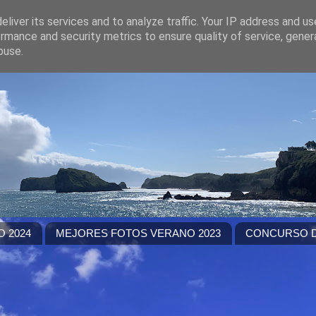
liver its services and to analyze traffic. Your IP address and u
rmance and security metrics to ensure quality of service, gene
buse.
 2024
MEJORES FOTOS VERANO 2023
CONCURSO D