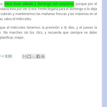
io,
viene buen sábado y domingo con suspense
, porque por el
 todavía está por ver si ese frente llegaría para el domingo o lo deja
o subirán, y mantenemos las mañanas frescas y las máximas en el
s, salvo el miércoles.
e el miércoles tenemos la previsión a 15 días, y el jueves la
ar. No marches sin los clics, y recuerda que siempre se debe
planificar, mejor.
O
at
8:00