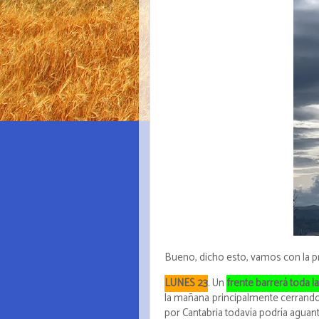
Bueno, dicho esto, vamos con la pre
LUNES 23
. Un
frente barrerá toda l
la mañana principalmente cerrand
por Cantabria todavía podría aguanta