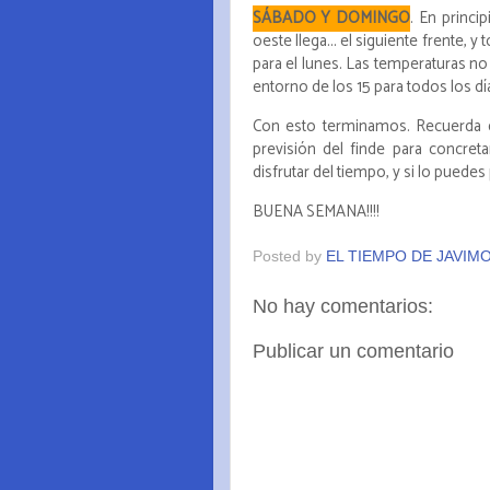
SÁBADO Y DOMINGO
. En princip
oeste llega... el siguiente frente, y
para el lunes. Las temperaturas n
entorno de los 15 para todos los día
Con esto terminamos. Recuerda qu
previsión del finde para concret
disfrutar del tiempo, y si lo puedes 
BUENA SEMANA!!!!
Posted by
EL TIEMPO DE JAVIM
No hay comentarios:
Publicar un comentario