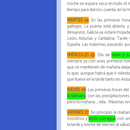
noche se espera seca en todo el n
tiempo para darnos cuenta, en la m
MARTES 24
. En las primeras ho
gallegas. La puerta está abierta, 
desayuno, Galicia ya estará mojada 
León, Asturias y Cantabria. Tarde 
España. Las máximas, pasando por 
MIÉRCOLES 25
. Día de
nube y su
siempre ya con unas primeras horas 
que se mantienen de mañana alejada
lo que, aunque habrá que ir viéndo
que llueva en la tarde tanto en Astu
JUEVES 26
. Las primeras horas del 
la semana
, con las precipitacione
pero la mañana..., tela. Máximas en l
VIERNES 27
. En principio la mañan
nosotros, y
tarde con agua
, con un
la tarde y noche de viernes al sába