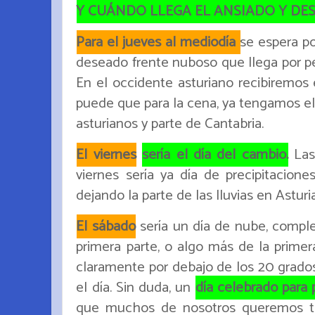
Y CUÁNDO LLEGA EL ANSIADO Y DE
Para el jueves al mediodía
se espera po
deseado frente nuboso que llega por pe
En el occidente asturiano recibiremos e
puede que para la cena, ya tengamos el
asturianos y parte de Cantabria.
El viernes
sería el día del cambio.
La
viernes sería ya día de precipitacione
dejando la parte de las lluvias en Asturi
El sábado
sería un día de nube, compl
primera parte, o algo más de la primera
claramente por debajo de los 20 grados 
el día. Sin duda, un
día celebrado para 
que muchos de nosotros queremos t