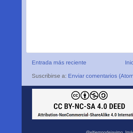
Entrada más reciente
Ini
Suscribirse a:
Enviar comentarios (Ato
@eltiempodejavimo. Imá