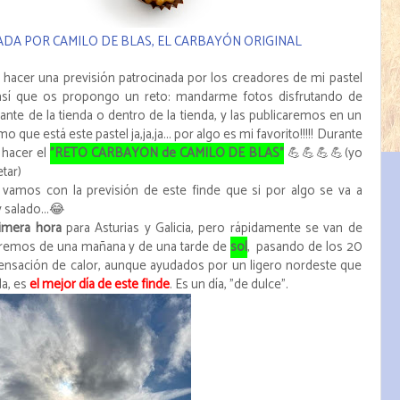
DA POR CAMILO DE BLAS, EL CARBAYÓN ORIGINAL
r hacer una previsión patrocinada por los creadores de mi pastel
, así que os propongo un reto: mandarme fotos disfrutando de
nte de la tienda o dentro de la tienda, y las publicaremos en un
que está este pastel ja,ja,ja... por algo es mi favorito!!!!! Durante
 hacer el
"RETO CARBAYÓN de CAMILO DE BLAS"
💪💪💪💪(yo
tar)
, vamos con la previsión de este finde que si por algo se va a
y salado...😂
rimera hora
para Asturias y Galicia, pero rápidamente se van de
taremos de una mañana y de una tarde de
sol
, pasando de los 20
ensación de calor, aunque ayudados por un ligero nordeste que
da, es
el mejor día de este finde
. Es un día, "de dulce".