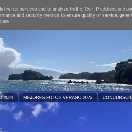
liver its services and to analyze traffic. Your IP address and u
rmance and security metrics to ensure quality of service, gene
buse.
 2024
MEJORES FOTOS VERANO 2023
CONCURSO D