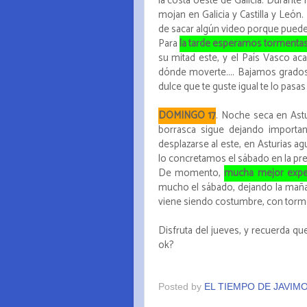
la costa oeste de Galicia. Durant
mojan en Galicia y Castilla y Leó
de sacar algún video porque pued
Para
la tarde esperamos tormenta
su mitad este, y el País Vasco ac
dónde moverte.... Bajamos grados!
dulce que te guste igual te lo pasas 
DOMINGO 17
. Noche seca en Astu
borrasca sigue dejando importan
desplazarse al este, en Asturias a
lo concretamos el sábado en la prev
De momento,
mucha mejor expect
mucho el sábado, dejando la mañan
viene siendo costumbre, con torm
Disfruta del jueves, y recuerda 
ok?
Posted by
EL TIEMPO DE JAVIM