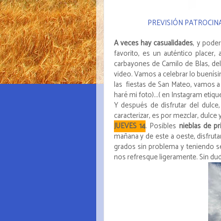
PREVISIÓN PATROCINA
A veces hay casualidades
, y pode
favorito, es un auténtico placer
carbayones de Camilo de Blas, dela
video. Vamos a celebrar lo buenísimo 
las fiestas de San Mateo, vamos a
haré mi foto)...( en Instagram etique
Y después de disfrutar del dulce
caracterizar, es por mezclar, dulce 
JUEVES 14
. Posibles
nieblas de p
mañana y de este a oeste, disfru
grados sin problema y teniendo s
nos refresque ligeramente. Sin du