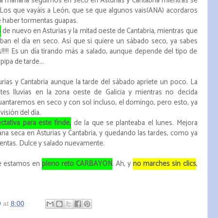
e la mañana seguimos en seco en Asturias y Cantabria mientras se
n. Los que vayáis a León, que se que algunos vais(ANA) acordaros
e haber tormentas guapas.
s
de nuevo en Asturias y la mitad oeste de Cantabria, mientras que
aban el día en seco. Así que si quiere un sábado seco, ya sabes
!!!! Es un día tirando más a salado, aunque depende del tipo de
pipa de tarde...
rias y Cantabria aunque la tarde del sábado apriete un poco. La
tes lluvias en la zona oeste de Galicia y mientras no decida
guantaremos en seco y con sol incluso, el domingo, pero esto, ya
isión del día.
ativa para este finde,
de la que se planteaba el lunes. Mejora
a seca en Asturias y Cantabria, y quedando las tardes, como ya
entas. Dulce y salado nuevamente.
que estamos en
pleno reto CARBAYÓN
. Ah, y
no marches sin clics
,
O
at
8:00