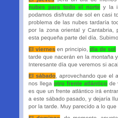
nubes para todo el norte
y la i
podamos disfrutar de sol en casi to
problema de las nubes tardaría to
por la zona oriental y Cantabria,
esta pequeña parte del día. Subim
El viernes
en principio,
día de sol
tarde que nacerán en la montaña y
Interesante día que veremos si aca
El sábado
, aprovechando que el a
nos llega
otro frente atlántico
de v
es que un frente atlántico irá entr
a este sábado pasado, y dejaría ll
por la tarde. Muy parecido a lo que
El domingo
, de momento, apunt