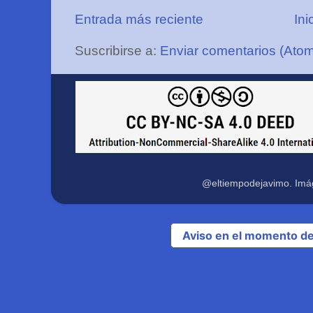
Entrada más reciente
Ini
Suscribirse a:
Enviar comentarios (Ato
@eltiempodejavimo. Imá
Aviso en el momento de