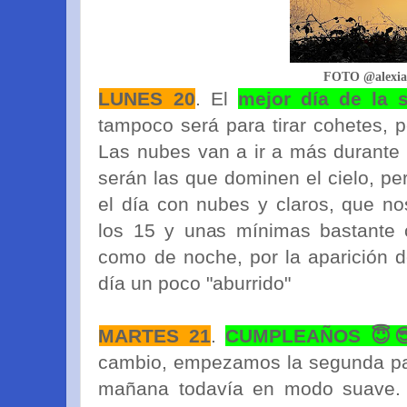
FOTO @alexia
LUNES 20
. El
mejor día de la
tampoco será para tirar cohetes, 
Las nubes van a ir a más durante e
serán las que dominen el cielo, p
el día con nubes y claros, que n
los 15 y unas mínimas bastante
como de noche, por la aparición de
día un poco "aburrido"
MARTES 21
.
CUMPLEAÑOS 😇
cambio, empezamos la segunda par
mañana todavía en modo suave.