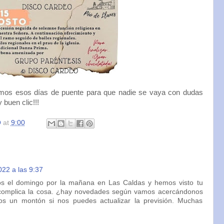
remos esos días de puente para que nadie se vaya con dudas
 buen clic!!!
O
at
9:00
22 a las 9:37
s el domingo por la mañana en Las Caldas y hemos visto tu
 complica la cosa. ¿hay novedades según vamos acercándonos
os un montón si nos puedes actualizar la previsión. Muchas