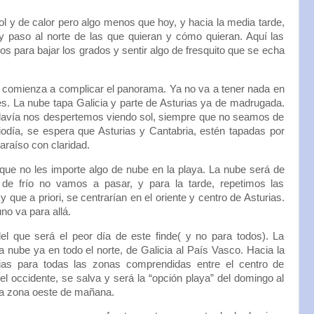
 y de calor pero algo menos que hoy, y hacia la media tarde,
aso al norte de las que quieran y cómo quieran. Aquí las
os para bajar los grados y sentir algo de fresquito que se echa
comienza a complicar el panorama. Ya no va a tener nada en
s. La nube tapa Galicia y parte de Asturias ya de madrugada.
todavía nos despertemos viendo sol, siempre que no seamos de
odía, se espera que Asturias y Cantabria, estén tapadas por
paraíso con claridad.
 que no les importe algo de nube en la playa. La nube será de
n de frío no vamos a pasar, y para la tarde, repetimos las
 que a priori, se centrarían en el oriente y centro de Asturias.
uno va para allá.
el que será el peor día de este finde( y no para todos). La
ube ya en todo el norte, de Galicia al País Vasco. Hacia la
as para todas las zonas comprendidas entre el centro de
el occidente, se salva y será la “opción playa” del domingo al
 la zona oeste de mañana.