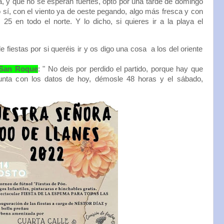
a, y que no se esperan fuertes, opto por una tarde de domingo
 sí, con el viento ya de oeste pegando, algo más fresca y con
 25 en todo el norte. Y lo dicho, si quieres ir a la playa el
de fiestas por si queréis ir y os digo una cosa a los del oriente
 San Roque
: " No deis por perdido el partido, porque hay que
apunta con los datos de hoy, démosle 48 horas y el sábado,