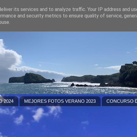
liver its services and to analyze traffic. Your IP address and u
rmance and security metrics to ensure quality of service, gene
buse.
 2024
MEJORES FOTOS VERANO 2023
CONCURSO D