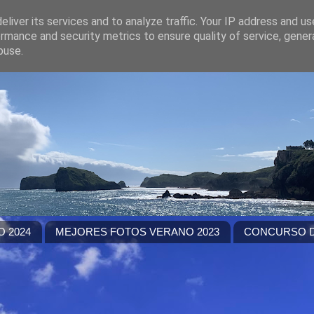
liver its services and to analyze traffic. Your IP address and u
rmance and security metrics to ensure quality of service, gene
buse.
 2024
MEJORES FOTOS VERANO 2023
CONCURSO D