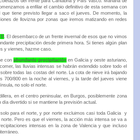
 coletazos del frente para Cantabria y País Vasco. Mañana de
comenzamos a enfilar el cambio definitivo de esta semana con
l que tiene previsto llegar a saco el jueves. De momento, la
ciones de llovizna por zonas que iremos matizando en redes
 D
. El desembarco de un frente invernal de esos que no vimos
dante precipitación desde primera hora. Si tienes algún plan
ves y viernes, hazme caso.
ne con
abundante precipitación
en Galicia y oeste asturiano,
comer, las lluvias intensas se habrán extendido sobre todo el
obre todas las costas del norte. La cota de nieve irá bajando
os 700/800 en la noche al viernes, y la tarde del jueves viene
nsula, no solo el norte.
illera, en el centro peninsular, en Burgos, posiblemente zona
día divertido si se mantiene la previsión actual.
solo para el norte, y por norte excluimos casi toda Galicia y
norte. Pero es que el viernes, la acción más intensa se va a
recipitaciones intensas en la zona de Valencia y que incluso
terráneo.