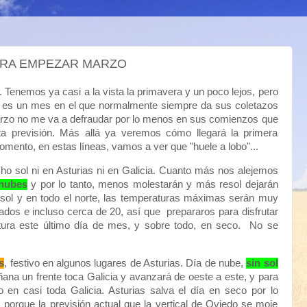
ARA EMPEZAR MARZO
. Tenemos ya casi a la vista la primavera y un poco lejos, pero
o es un mes en el que normalmente siempre da sus coletazos
arzo no me va a defraudar por lo menos en sus comienzos que
ta previsión. Más allá ya veremos cómo llegará la primera
omento, en estas líneas, vamos a ver que "huele a lobo"...
o sol ni en Asturias ni en Galicia. Cuanto más nos alejemos
nubes
y por lo tanto, menos molestarán y más resol dejarán
 sol y en todo el norte, las temperaturas máximas serán muy
dos e incluso cerca de 20, así que prepararos para disfrutar
ura este último día de mes, y sobre todo, en seco. No se
s
, festivo en algunos lugares de Asturias. Día de nube,
sin sol
ñana un frente toca Galicia y avanzará de oeste a este, y para
en casi toda Galicia. Asturias salva el día en seco por lo
porque la previsión actual que la vertical de Oviedo se moje