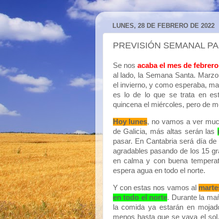
LUNES, 28 DE FEBRERO DE 2022
PREVISIÓN SEMANAL P
Se nos
acaba el mes de febrero
al lado, la Semana Santa. Marz
el invierno, y como esperaba, m
es lo de lo que se trata en es
quincena el miércoles, pero de m
Hoy lunes
, no vamos a ver much
de Galicia, más altas serán las
pasar. En Cantabria será día de
agradables pasando de los 15 gra
en calma y con buena temperat
espera agua en todo el norte.
Y con estas nos vamos al
marte
en todo el norte
. Durante la ma
la comida ya estarán en mojado 
menos hasta que se vaya el sol, 