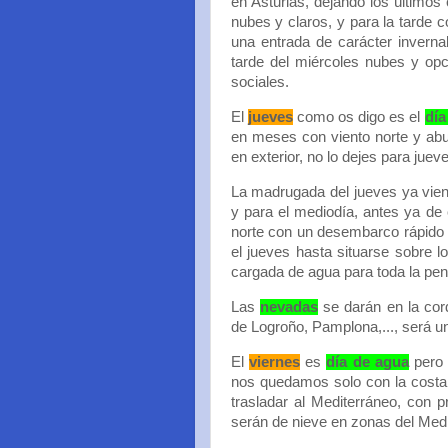
en Asturias, dejando los últimos
nubes y claros, y para la tarde 
una entrada de carácter inverna
tarde del miércoles nubes y op
sociales.
El
jueves
como os digo es el
día
en meses con viento norte y abun
en exterior, no lo dejes para jue
La madrugada del jueves ya vie
y para el mediodía, antes ya de 
norte con un desembarco rápido s
el jueves hasta situarse sobre l
cargada de agua para toda la pení
Las
nevadas
se darán en la cord
de Logroño, Pamplona,..., será un 
El
viernes
es
día de agua
pero 
nos quedamos solo con la costa 
trasladar al Mediterráneo, con p
serán de nieve en zonas del Medi