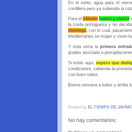
En el norte, agua para el vier
cordillera pero ya subiendo la cot
Para el
sábado
nubes y claros
e
la costa portuguesa y no decida 
domingo
, con lo cual, pasaríam
Mediterráneo se mojan y viven ba
Y esta sería la
primera entrada
grados asociado a precipitacione
Si estás aquí,
espero que dediq
condiciones, sabiendo la previsió
con buen sabor.
Buena semana a todos y arriba lo
Posted by
EL TIEMPO DE JAVIM
No hay comentarios: