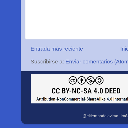
Entrada más reciente
Ini
Suscribirse a:
Enviar comentarios (Ato
@eltiempodejavimo. Imá