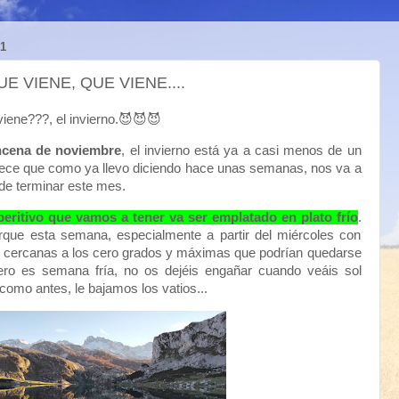
1
 VIENE, QUE VIENE....
viene???, el invierno.😈😈😈
ncena de noviembre
, el invierno está ya a casi menos de un
rece que como ya llevo diciendo hace unas semanas, nos va a
 de terminar este mes.
eritivo que vamos a tener va ser emplatado en plato frío
.
rque esta semana, especialmente a partir del miércoles con
cercanas a los cero grados y máximas que podrían quedarse
ero es semana fría, no os dejéis engañar cuando veáis sol
 como antes, le bajamos los vatios...