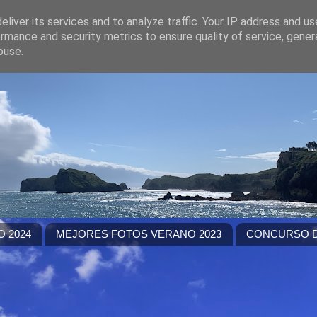
liver its services and to analyze traffic. Your IP address and u
rmance and security metrics to ensure quality of service, gene
buse.
 2024
MEJORES FOTOS VERANO 2023
CONCURSO D