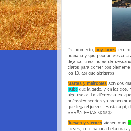
De momento,
hoy lunes
tenem
mañana y que podrían volver a ap
dejando unas horas de descanso
claros para comer posiblemente
los 10, así que abrigaros.
Martes y miércoles
son dos día
nube
que la tarde, y en las dos, 
algo mejor. La diferencia es qu
miércoles podrían ya presentar a
que llega el jueves. Hasta aquí,
SERÄN FRÏAS 😨😨😨
Jueves y viernes
vienen muy
d
jueves, con mañana heladoras y 