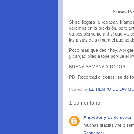
Si usas I
Si se llegara a retrasar, iríam
veremos en la previsión, pero an
ya posiblemente ahí si que ya co
las pistas de ski para el puente d
Poco más que decir hoy. Abriga
y cargad pilas a tope porque el in
BUENA SEMANA A TODOS.
PD. Recordad el
concurso de fo
Posted by
EL TIEMPO DE JAVIM
1 comentario:
Anibettony
15 de noviem
Muchas gracias y feliz sem
Responder