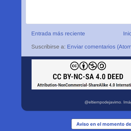
Entrada más reciente
Ini
Suscribirse a:
Enviar comentarios (Ato
@eltiempodejavimo. Imá
Aviso en el momento de