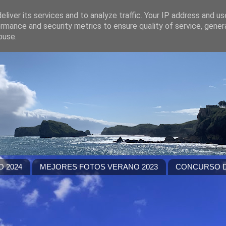
liver its services and to analyze traffic. Your IP address and u
rmance and security metrics to ensure quality of service, gene
buse.
 2024
MEJORES FOTOS VERANO 2023
CONCURSO D