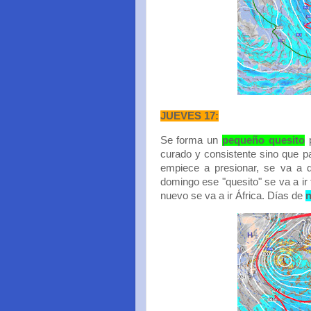
JUEVES 17:
Se forma un
pequeño quesito
p
curado y consistente sino que 
empiece a presionar, se va a d
domingo ese "quesito" se va a ir
nuevo se va a ir África. Días de
n