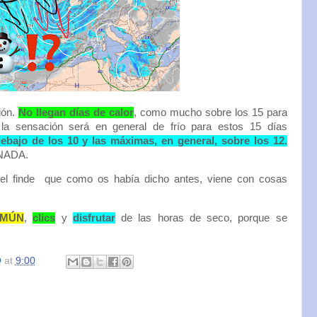
ión.
No llegan días de calor
, como mucho sobre los 15 para
la sensación será en general de frío para estos 15 días
ebajo de los 10 y las máximas, en general, sobre los 12.
 NADA.
el finde que como os había dicho antes, viene con cosas
OMÚN
,
clics
y
disfrutar
de las horas de seco, porque se
O
at
9:00