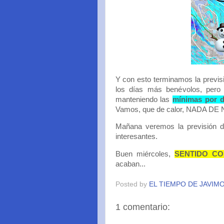
Y con esto terminamos la previs
los días más benévolos, pero 
manteniendo las
mínimas por d
Vamos, que de calor, NADA DE
Mañana veremos la previsión d
interesantes.
Buen miércoles,
SENTIDO C
acaban...
Posted by
EL TIEMPO DE JAVIM
1 comentario: