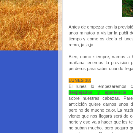
Antes de empezar con la previsi
unos minutos a visitar la publi 
tiempo y como os decía el lune
remo, ja,ja,ja...
Bien, como siempre, vamos a ha
mañana tenemos la previsión 
perderos para saber cuándo llega 
LUNES 18:
El lunes lo empezaremos
despejados y apariencia an
sobre nuestras cabezas. Par
anticiclón quiere darnos unos 
pero no de mucho calor. La razó
viento que nos llegará será de
norte y eso va a hacer que los 
no suban mucho, pero seguro qu