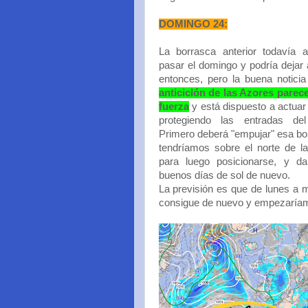
DOMINGO 24:
La borrasca anterior todavía 
pasar el domingo y podría dejar
entonces, pero la buena notic
anticiclón de las Azores parec
fuerza
y está dispuesto a actua
protegiendo las entradas del 
Primero deberá "empujar" esa bol
tendríamos sobre el norte de l
para luego posicionarse, y d
buenos días de sol de nuevo.
La previsión es que de lunes a m
consigue de nuevo y empezaríam