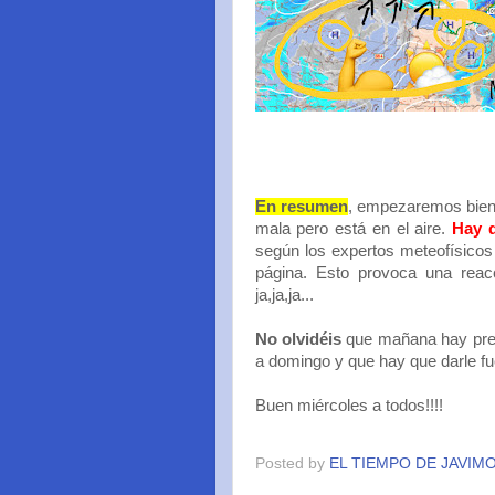
En resumen
, empezaremos bien
mala pero está en el aire.
Hay q
según los expertos meteofísicos 
página. Esto provoca una reacc
ja,ja,ja...
No olvidéis
que mañana hay prev
a domingo y que hay que darle fuerz
Buen miércoles a todos!!!!
Posted by
EL TIEMPO DE JAVIM