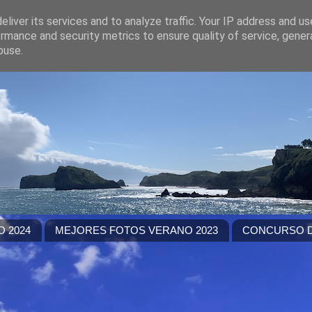
liver its services and to analyze traffic. Your IP address and u
rmance and security metrics to ensure quality of service, gene
buse.
 2024
MEJORES FOTOS VERANO 2023
CONCURSO D