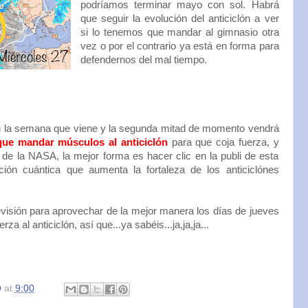
podríamos terminar mayo con sol. Habrá
que seguir la evolución del anticiclón a ver
si lo tenemos que mandar al gimnasio otra
vez o por el contrario ya está en forma para
defendernos del mal tiempo.
 la semana que viene y la segunda mitad de momento vendrá
ue mandar músculos al anticiclón
para que coja fuerza, y
de la NASA, la mejor forma es hacer clic en la publi de esta
ión cuántica que aumenta la fortaleza de los anticiclónes
isión para aprovechar de la mejor manera los días de jueves
a al anticiclón, así que...ya sabéis...ja,ja,ja...
O
at
9:00