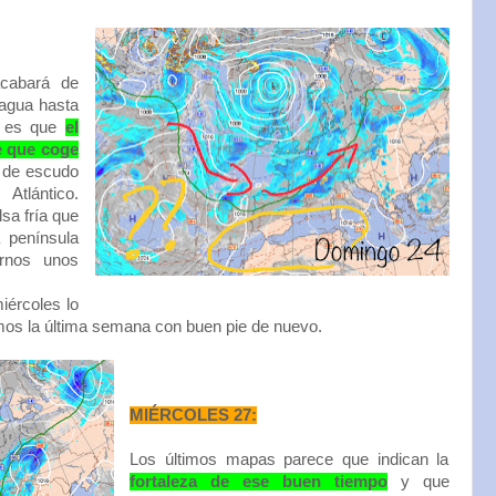
acabará de
 agua hasta
ia es que
el
e que coge
r de escudo
Atlántico.
sa fría que
a península
arnos unos
iércoles lo
os la última semana con buen pie de nuevo.
MIÉRCOLES 27:
Los últimos mapas parece que indican la
fortaleza de ese buen tiempo
y que