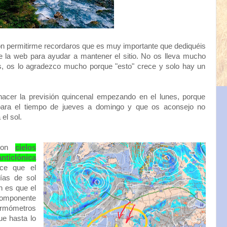
ón permitirme recordaros que es muy importante que dediquéis
de la web para ayudar a mantener el sitio. No os lleva mucho
s, os lo agradezco mucho porque "esto" crece y solo hay un
cer la previsión quincenal empezando en el lunes, porque
para el tiempo de jueves a domingo y que os aconsejo no
el sol.
 con
cielos
ticlónica
ece que el
días de sol
n es que el
 componente
termómetros
e hasta lo