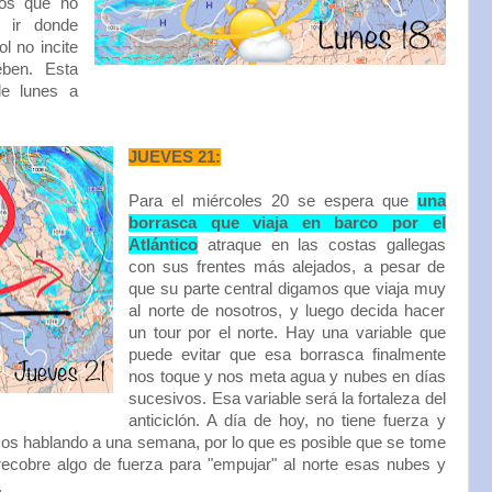
os que no
a ir donde
l no incite
ben. Esta
 de lunes a
JUEVES 21:
Para el miércoles 20 se espera que
una
borrasca que viaja en barco por el
Atlántico
atraque en las costas gallegas
con sus frentes más alejados, a pesar de
que su parte central digamos que viaja muy
al norte de nosotros, y luego decida hacer
un tour por el norte. Hay una variable que
puede evitar que esa borrasca finalmente
nos toque y nos meta agua y nubes en días
sucesivos. Esa variable será la fortaleza del
anticiclón. A día de hoy, no tiene fuerza y
mos hablando a una semana, por lo que es posible que se tome
ecobre algo de fuerza para "empujar" al norte esas nubes y
.