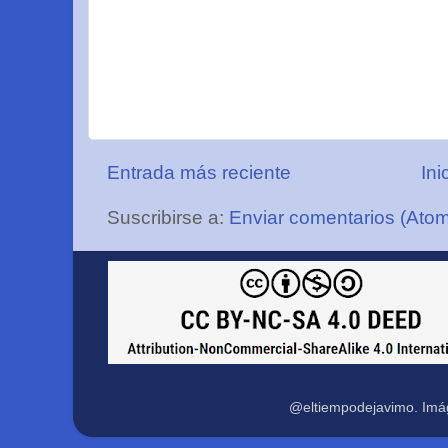
Entrada más reciente
Ini
Suscribirse a:
Enviar comentarios (Ato
@eltiempodejavimo. Imá