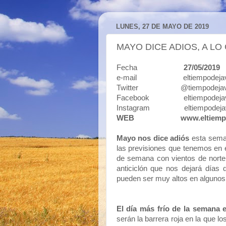
LUNES, 27 DE MAYO DE 2019
MAYO DICE ADIOS, A L
Fecha
27/05/2019
e-mail eltiempodejavi
Twitter @tiempodejav
Facebook eltiempodejav
Instagram eltiempodeja
WEB
www.eltiemp
Mayo nos dice adiós
esta seman
las previsiones que tenemos en
de semana con vientos de norte 
anticiclón que nos dejará días 
pueden ser muy altos en algunos
El día más frío de la semana 
serán la barrera roja en la que l