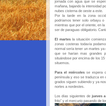
jornada con agua que se esper
mañana, bajando la intensidad por
nubes cisterna de oeste a este.
Por la tarde en la zona occid
podríamos tener solo orbayu o l
mientras que por el oriente, en la
ser de paraguas obligatorio. Cant
El martes
la situación comienz
zonas costeras todavía podamos 
normal sería tener un martes ya
que se harían mas grandes po
situándose por encima de los 15
situemos.
Para el miércoles
se espera qu
península y eso se traduzca en q
grados siguen subiendo y ya nos
nortes a nordestes.
Los días siguientes de
jueves 
frito" y el mercurio pasando de lo