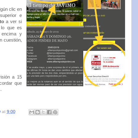
gún clic en
superior e
to
a ver si
 lo que es
r encima y
n cuestión,
visión a 15
ecordar que
.
O
at
9:00