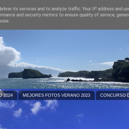
liver its services and to analyze traffic. Your IP address and u
rmance and security metrics to ensure quality of service, gene
buse.
 2024
MEJORES FOTOS VERANO 2023
CONCURSO D