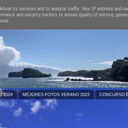
liver its services and to analyze traffic. Your IP address and u
rmance and security metrics to ensure quality of service, gene
buse.
 2024
MEJORES FOTOS VERANO 2023
CONCURSO D