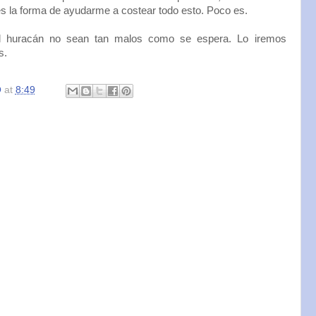
, es la forma de ayudarme a costear todo esto. Poco es.
l huracán no sean tan malos como se espera. Lo iremos
s.
O
at
8:49