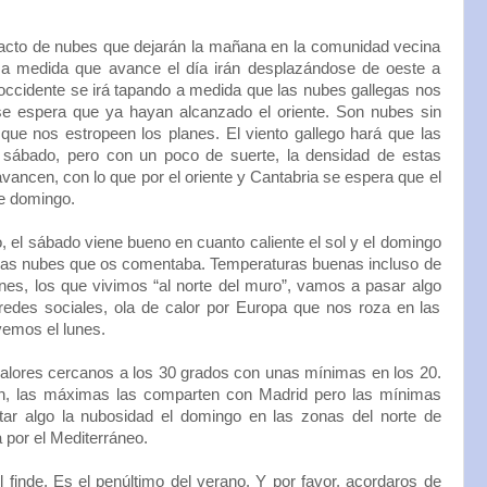
acto de nubes que dejarán la mañana en la comunidad vecina
a medida que avance el día irán desplazándose de oeste a
 occidente se irá tapando a medida que las nubes gallegas nos
se espera que ya hayan alcanzado el oriente. Son nubes sin
que nos estropeen los planes. El viento gallego hará que las
 sábado, pero con un poco de suerte, la densidad de estas
vancen, con lo que por el oriente y Cantabria se espera que el
te domingo.
el sábado viene bueno en cuanto caliente el sol y el domingo
 esas nubes que os comentaba. Temperaturas buenas incluso de
nes, los que vivimos “al norte del muro”, vamos a pasar algo
edes sociales, ola de calor por Europa que nos roza en las
vemos el lunes.
alores cercanos a los 30 grados con unas mínimas en los 20.
n, las máximas las comparten con Madrid pero las mínimas
tar algo la nubosidad el domingo en las zonas del norte de
a por el Mediterráneo.
l finde. Es el penúltimo del verano. Y por favor, acordaros de