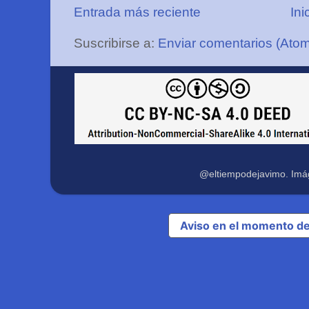
Entrada más reciente
Ini
Suscribirse a:
Enviar comentarios (Ato
@eltiempodejavimo. Imá
Aviso en el momento de