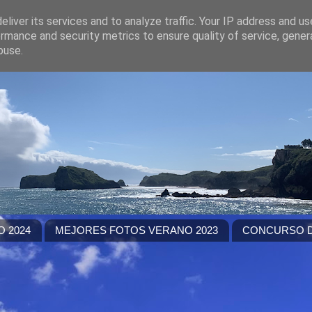
liver its services and to analyze traffic. Your IP address and u
rmance and security metrics to ensure quality of service, gene
buse.
 2024
MEJORES FOTOS VERANO 2023
CONCURSO D