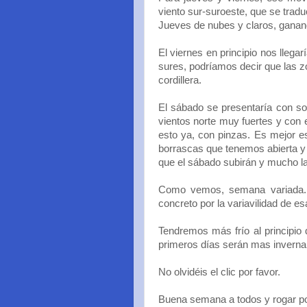
viento sur-suroeste, que se trad
Jueves de nubes y claros, ganando
El viernes en principio nos llegar
sures, podríamos decir que las z
cordillera.
El sábado se presentaría con so
vientos norte muy fuertes y con 
esto ya, con pinzas. Es mejor e
borrascas que tenemos abierta y e
que el sábado subirán y mucho l
Como vemos, semana variada. V
concreto por la variavilidad de e
Tendremos más frío al principio q
primeros días serán mas inverna
No olvidéis el clic por favor.
Buena semana a todos y rogar p