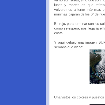
ya no son sures, sino que son no
lunes y martes es que refr
volveremos a tener máximas co
mínimas bajarán de los 5º de nue
En rojo, para terminar con los c
como se espera, nos llegaría el f
costa.
Y aquí debajo una imagen SU
semana que viene:
Una vistos los colores y puestos