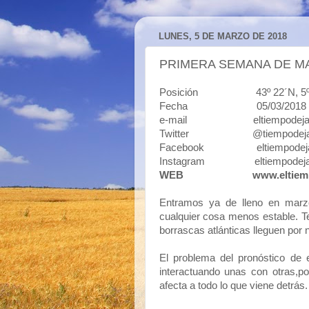
LUNES, 5 DE MARZO DE 2018
PRIMERA SEMANA DE M
Posición 43º 22´N, 5º50´O 
Fecha 05/03/2018
e-mail eltiempodejavi
Twitter @tiempodeja
Facebook eltiempodeja
Instagram eltiempodeja
WEB
www.eltiem
Entramos ya de lleno en marz
cualquier cosa menos estable. Te
borrascas atlánticas lleguen por 
El problema del pronóstico de 
interactuando unas con otras,p
afecta a todo lo que viene detrás.