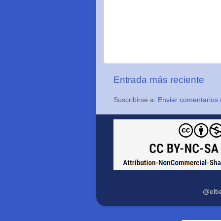
Entrada más reciente
Suscribirse a:
Enviar comentarios 
@elti