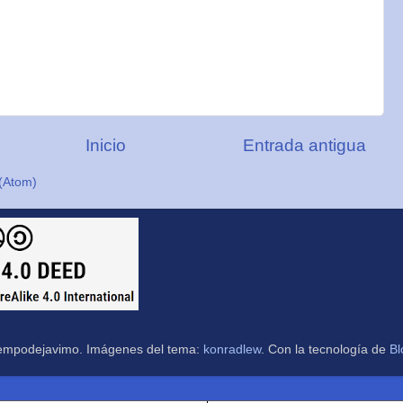
Inicio
Entrada antigua
(Atom)
empodejavimo. Imágenes del tema:
konradlew
. Con la tecnología de
Bl