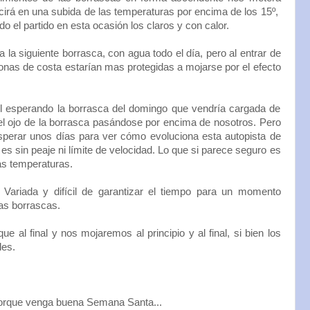
ucirá en una subida de las temperaturas por encima de los 15º,
 el partido en esta ocasión los claros y con calor.
ía la siguiente borrasca, con agua todo el día, pero al entrar de
onas de costa estarían mas protegidas a mojarse por el efecto
l esperando la borrasca del domingo que vendría cargada de
el ojo de la borrasca pasándose por encima de nosotros. Pero
sperar unos días para ver cómo evoluciona esta autopista de
s sin peaje ni límite de velocidad. Lo que si parece seguro es
as temperaturas.
ariada y difícil de garantizar el tiempo para un momento
sas borrascas.
ue al final y nos mojaremos al principio y al final, si bien los
les.
orque venga buena Semana Santa...