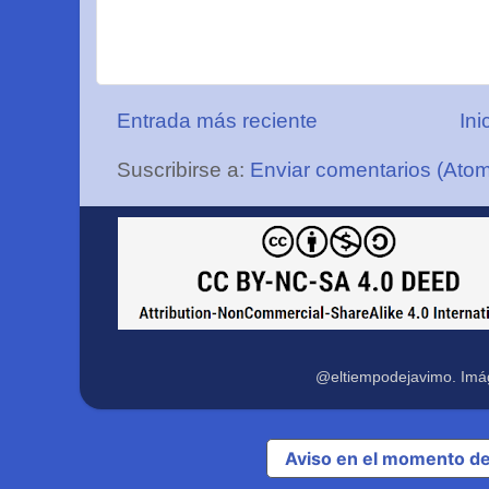
Entrada más reciente
Ini
Suscribirse a:
Enviar comentarios (Ato
@eltiempodejavimo. Imá
Aviso en el momento de