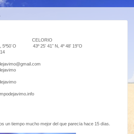
4
DO CELORIO
0´O 43º 25' 41" N, 4º 48' 19"O
14
vimo@gmail.com
avimo
javimo
avimo.info
os un tiempo mucho mejor del que parecía hace 15 días.