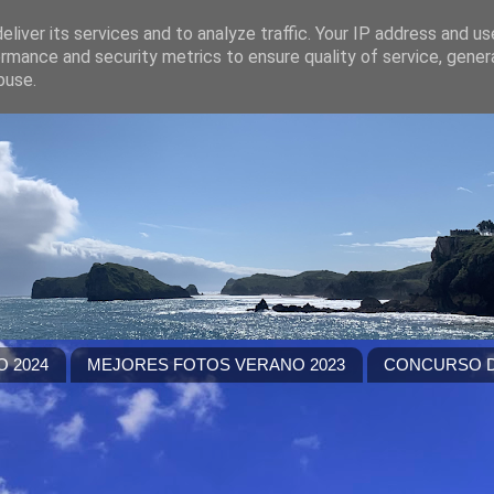
liver its services and to analyze traffic. Your IP address and u
rmance and security metrics to ensure quality of service, gene
buse.
 2024
MEJORES FOTOS VERANO 2023
CONCURSO D