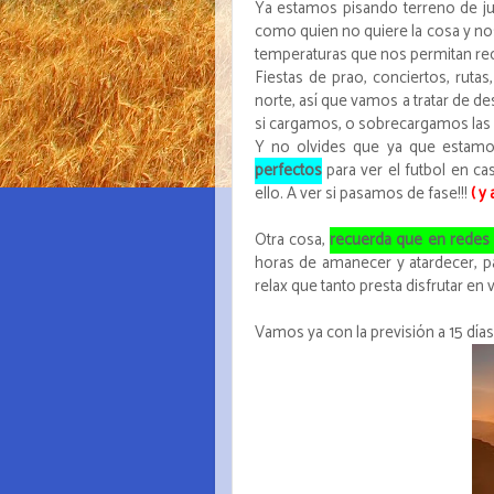
Ya estamos pisando terreno de ju
como quien no quiere la cosa y nos
temperaturas que nos permitan reca
Fiestas de prao, conciertos, rutas
norte, así que vamos a tratar de 
si cargamos, o sobrecargamos las p
Y no olvides que ya que estamo
perfectos
para ver el futbol en c
ello. A ver si pasamos de fase!!!
( y
Otra cosa,
recuerda que en redes s
horas de amanecer y atardecer, p
relax que tanto presta disfrutar en 
Vamos ya con la previsión a 15 días 