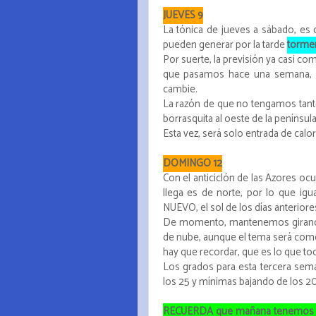
JUEVES 9
La tónica de jueves a sábado, es 
pueden generar por la tarde
tormen
Por suerte, la previsión ya casi co
que pasamos hace una semana, e
cambie.
La razón de que no tengamos tant
borrasquita al oeste de la peníns
Esta vez, será solo entrada de cal
DOMINGO 12
Con el anticiclón de las Azores ocu
llega es de norte, por lo que i
NUEVO, el sol de los días anteriore
De momento, mantenemos girando 
de nube, aunque el tema será como 
hay que recordar, que es lo que toc
Los grados para esta tercera sem
los 25 y mínimas bajando de los 20
RECUERDA que mañana tenemos la 