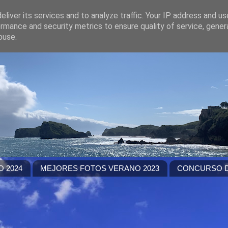
liver its services and to analyze traffic. Your IP address and u
rmance and security metrics to ensure quality of service, gene
buse.
 2024
MEJORES FOTOS VERANO 2023
CONCURSO D