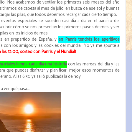
lio. Nos acabamos de ventilar los primeros seis meses del año
 tiramos de cabeza al mes de julio, en busca de ese sol y buenas
rgar las pilas, que todos debemos recargar cada cierto tiempo.
, eventos especiales se suceden casi día a día en el paraíso del
descubrir cómo se nos presentan los primeros pasos de mes, y ver
ilas en los inicios de mes.
s en prepartido de España, y
en Panris tendrás los aperitivos
asa con los amigos y las cookies del mundial. Yo ya me apunté a
 a las 12:00, sorteo con Panris y el Mundial)
ociales tienes cada día una historia
con las mareas del día y las
ara que puedas disfrutar y planificar mejor esos momentos de
verano. A las 6:30 ya salió publicada la de hoy.
a ver qué pasa...