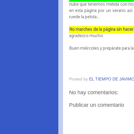
nube que tenemos metida con nos
en esta página por un verano así: 
ruede la pelota...
No marches de la página sin hacer c
agradezco mucho.
Buen miércoles y prepárate para la 
Posted by
EL TIEMPO DE JAVIM
No hay comentarios:
Publicar un comentario