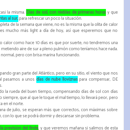
casi la misma.
Días de sol, con nieblas de primeras horas
y que
tas al sur,
para refrescar un poco la situación.
mpleta de la semana que viene, no es la misma que la olita de calor
s mucho más light a día de hoy, así que esperemos que no
o calor como hace 10 días es que por suerte, no tendremos una
ula metiendo aire de sur a pleno pulmón como teníamos hace nada.
or normal, pero con brisa marina funcionando.
pando gran parte del Atlántico, pero en su sitio, el viento que nos
gual pasamos a unos
días de nube lloviznas
para compensar, DE
s.
la rueda del buen tiempo, compensando días de sol con días
siempre, que al que le toque el mal tiempo, lo llevará peor, pero
a en el norte.
ana de julio, se esperan más que correctos, con máximas sobre
, con lo que se podrá dormir y descansar sin problema.
previsión del finde
, y que veremos mañana si salimos de esta