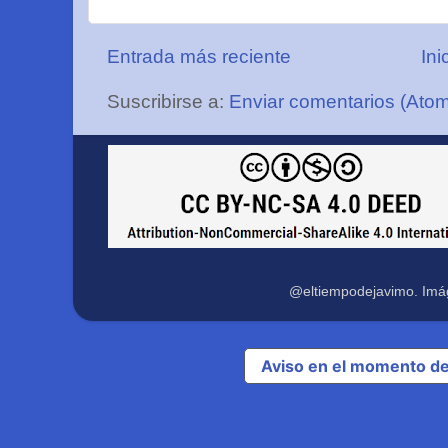
Entrada más reciente
Ini
Suscribirse a:
Enviar comentarios (Ato
@eltiempodejavimo. Imá
Aviso en el momento de