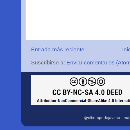
Entrada más reciente
Ini
Suscribirse a:
Enviar comentarios (Ato
@eltiempodejavimo. Imá