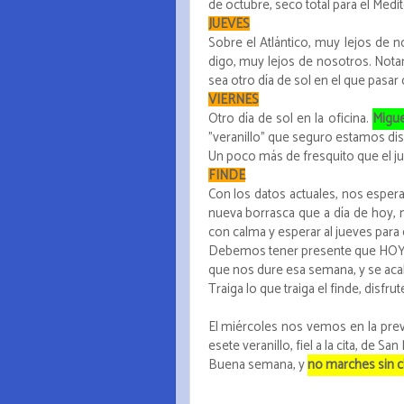
de octubre, seco total para el Med
JUEVES
Sobre el Atlántico, muy lejos de 
digo, muy lejos de nosotros. No
sea otro día de sol en el que pasar 
VIERNES
Otro día de sol en la oficina.
Migue
"veranillo" que seguro estamos dis
Un poco más de fresquito que el ju
FINDE
Con los datos actuales, nos esper
nueva borrasca que a día de hoy, 
con calma y esperar al jueves para 
Debemos tener presente que HOY E
que nos dure esa semana, y se acabó
Traiga lo que traiga el finde, disf
El miércoles nos vemos en la prev
esete veranillo, fiel a la cita, de San
Buena semana, y
no marches sin cl