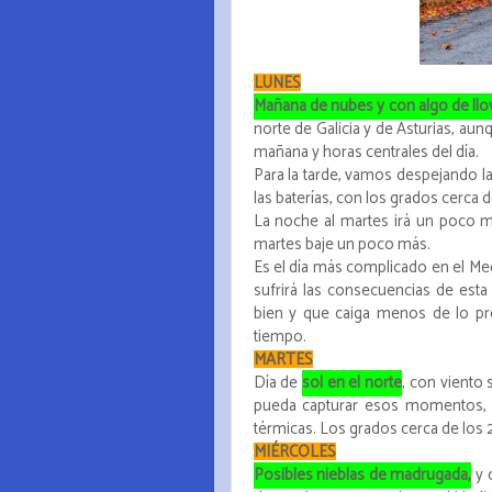
LUNES
Mañana de nubes y con algo de llo
norte de Galicia y de Asturias, aunq
mañana y horas centrales del día.
Para la tarde, vamos despejando la
las baterías, con los grados cerca d
La noche al martes irá un poco m
martes baje un poco más.
Es el día más complicado en el Me
sufrirá las consecuencias de est
bien y que caiga menos de lo pr
tiempo.
MARTES
Día de
sol en el norte
, con viento
pueda capturar esos momentos, y
térmicas. Los grados cerca de los 
MIÉRCOLES
Posibles nieblas de madrugada,
y 