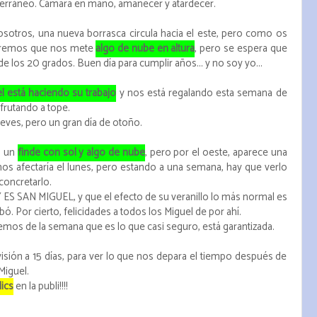
iterráneo. Cámara en mano, amanecer y atardecer.
nosotros, una nueva borrasca circula hacia el este, pero como os
taremos que nos mete
algo de nube en altura
, pero se espera que
de los 20 grados. Buen día para cumplir años... y no soy yo...
l está haciendo su trabajo
y nos está regalando esta semana de
frutando a tope.
eves, pero un gran día de otoño.
a un
finde con sol y algo de nube
, pero por el oeste, aparece una
nos afectaría el lunes, pero estando a una semana, hay que verlo
concretarlo.
S SAN MIGUEL, y que el efecto de su veranillo lo más normal es
. Por cierto, felicidades a todos los Miguel de por ahí.
rutemos de la semana que es lo que casi seguro, está garantizada.
isión a 15 días, para ver lo que nos depara el tiempo después de
 Miguel.
ics
en la publi!!!!