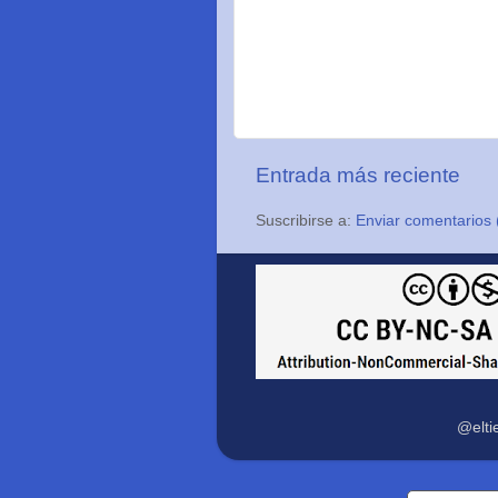
Entrada más reciente
Suscribirse a:
Enviar comentarios 
@elti