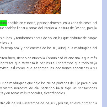
vizna
posible en el norte, y principalmente, en la zona de costa del
ue podrían llegar a zonas del interior a la altura de Oviedo, para la
s nubes, y tendremos horas de sol en las que disfrutar de cargar
e los 20.
ás templada, y por encima de los 10, aunque la madrugada del
diterráneo, siendo de nuevo la Comunidad Valenciana la que más
a borrasca que atraviesa la península. Esperemos que todo vaya
evisto, así como que se tomen las decisiones adecuadas a su
 sur de madrugada que deje los cielos pintados de lujo para quien
 viento nordeste de día, haciendo bajar algo las sensaciones
20 y en zonas más recogidas, alcanzándolos.
otro día de sol. Pasaremos de los 20 y por fin, en este primer día