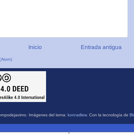
Inicio
Entrada antigua
(Atom)
empodejavimo. Imágenes del tema:
konradlew
. Con la tecnología de
Bl