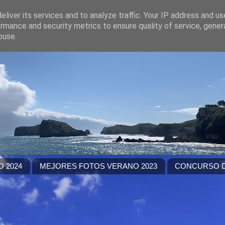
liver its services and to analyze traffic. Your IP address and u
rmance and security metrics to ensure quality of service, gene
buse.
 2024
MEJORES FOTOS VERANO 2023
CONCURSO D