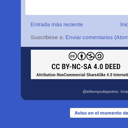
Entrada más reciente
Ini
Suscribirse a:
Enviar comentarios (Ato
@eltiempodejavimo. Imá
Aviso en el momento de