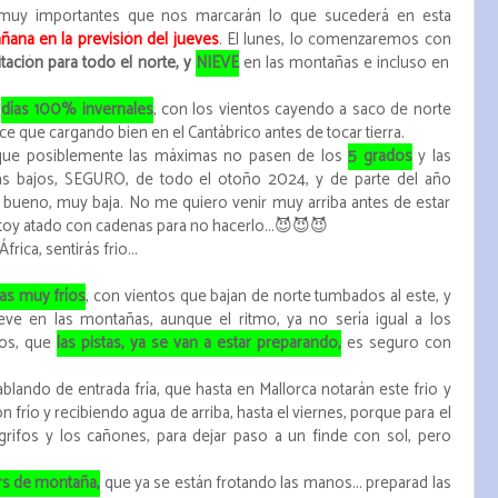
 muy importantes que nos marcarán lo que sucederá en esta
ana en la previsión del jueves
. El lunes, lo comenzaremos con
itación para todo el norte, y
NIEVE
en las montañas e incluso en
n
días 100% invernales
, con los vientos cayendo a saco de norte
ce que cargando bien en el Cantábrico antes de tocar tierra.
s que posiblemente las máximas no pasen de los
5 grados
y las
s bajos, SEGURO, de todo el otoño 2024, y de parte del año
.. bueno, muy baja. No me quiero venir muy arriba antes de estar
toy atado con cadenas para no hacerlo...😈😈😈
rica, sentirás frio...
ías muy fríos
, con vientos que bajan de norte tumbados al este, y
ve en las montañas, aunque el ritmo, ya no sería igual a los
os, que
las pistas, ya se van a estar preparando,
es seguro con
lando de entrada fría, que hasta en Mallorca notarán este frio y
n frío y recibiendo agua de arriba, hasta el viernes, porque para el
grifos y los cañones, para dejar paso a un finde con sol, pero
rs de montaña,
que ya se están frotando las manos... preparad las