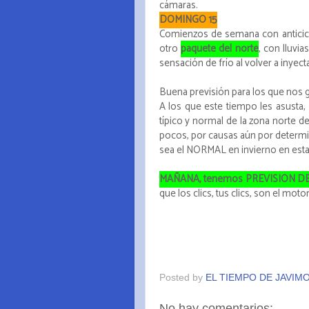
cámaras.
DOMINGO 15
Comienzos de semana con anticicl
otro
paquete del norte
, con lluvi
sensación de frío al volver a inyec
Buena previsión para los que nos gu
A los que este tiempo les asusta, 
típico y normal de la zona norte 
pocos, por causas aún por determin
sea el NORMAL en invierno en estas 
MAÑANA, tenemos PREVISIÓN D
que los clics, tus clics, son el moto
Posted by
EL TIEMPO DE JAVIM
No hay comentarios: