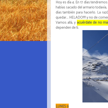
Hoy es día 4. En 17 días tendremos 
habías sacado del armario todavía,
días también para hacerlo. La razó
quedar... HELADO!!!! y no de comer.
Vamos allá, y
acuérdate de no mar
dependen de ti.
LUNES 9