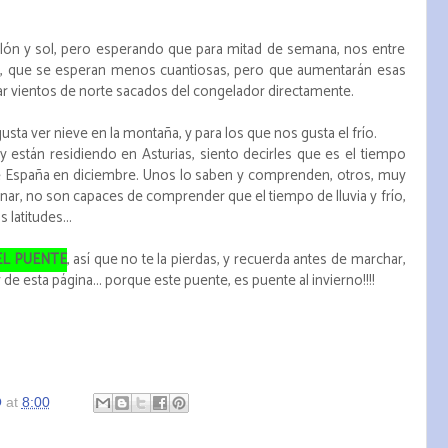
ón y sol, pero esperando que para mitad de semana, nos entre
as, que se esperan menos cuantiosas, pero que aumentarán esas
tar vientos de norte sacados del congelador directamente.
sta ver nieve en la montaña, y para los que nos gusta el frío.
y están residiendo en Asturias, siento decirles que es el tiempo
de España en diciembre. Unos lo saben y comprenden, otros, muy
ar, no son capaces de comprender que el tiempo de lluvia y frío,
latitudes...
EL PUENTE
, así que no te la pierdas, y recuerda antes de marchar,
r de esta página... porque este puente, es puente al invierno!!!!
O
at
8:00