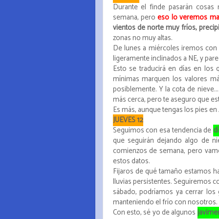
Durante el finde pasarán cosas
semana, pero
eso lo veremos mañ
vientos de norte muy fríos, precip
zonas no muy altas.
De lunes a miércoles iremos co
ligeramente inclinados a NE, y pare
Esto se traducirá en días en lo
mínimas marquen los valores má
posiblemente. Y la cota de nieve.
más cerca, pero te aseguro que es
Es más, aunque tengas los pies en Áf
JUEVES 12
Seguimos con esa tendencia de
d
que seguirán dejando algo de nie
comienzos de semana, pero vam
estos datos.
Fijaros de qué tamaño estamos hab
lluvias persistentes. Seguiremos co
sábado, podríamos ya cerrar los 
manteniendo el frío con nosotros.
Con esto, sé yo de algunos
javime