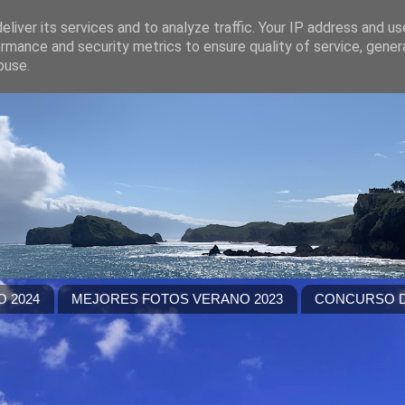
liver its services and to analyze traffic. Your IP address and u
rmance and security metrics to ensure quality of service, gene
buse.
 2024
MEJORES FOTOS VERANO 2023
CONCURSO D