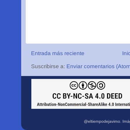
Entrada más reciente
Ini
Suscribirse a:
Enviar comentarios (Ato
@eltiempodejavimo. Imá