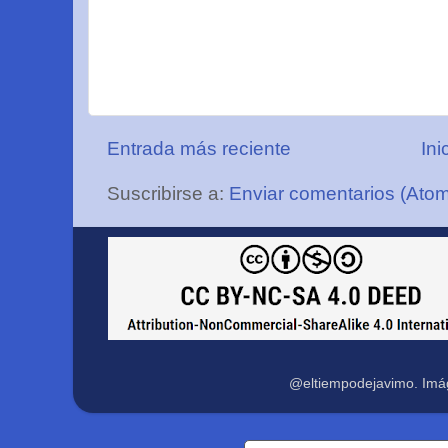
Entrada más reciente
Ini
Suscribirse a:
Enviar comentarios (Ato
@eltiempodejavimo. Imá