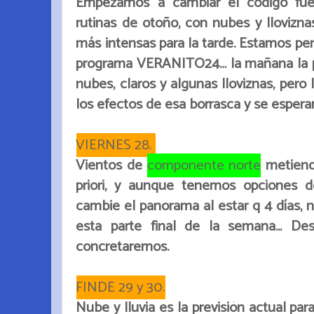
Empezamos a cambiar el código fu
rutinas de otoño, con nubes y llovizn
más intensas para la tarde. Estamos per
programa VERANITO24… la mañana la p
nubes, claros y algunas lloviznas, pero
los efectos de esa borrasca y se esperan
VIERNES 28.
Vientos de
componente norte
metiendo
priori, y aunque tenemos opciones 
cambie el panorama al estar q 4 días, 
esta parte final de la semana... Des
concretaremos.
FINDE 29 y 30.
Nube y lluvia es la previsión actual p