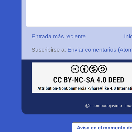
Entrada más reciente
Ini
Suscribirse a:
Enviar comentarios (Ato
@eltiempodejavimo. Imá
Aviso en el momento de