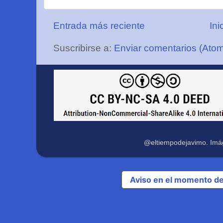
Entrada más reciente
Ini
Suscribirse a:
Enviar comentarios (Ato
@eltiempodejavimo. Imá
Aviso en el momento de