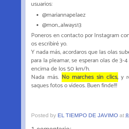
usuarios:
@mariannapelaez
@mon_always13
Poneros en contacto por Instagram conm
os escribiré yo.
Y nada más, acordaros que las olas sube
para la pleamar, se esperan olas de 3-4
encima de los 50 km/h.
Nada más.
No marches sin clics,
y r
saques fotos o vídeos. Buen finde!!!
Posted by
EL TIEMPO DE JAVIMO
at
8