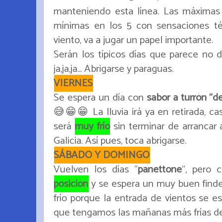
manteniendo esta línea. Las máximas d
mínimas en los 5 con sensaciones t
viento, va a jugar un papel importante.
Serán los típicos días que parece no 
ja,ja,ja... Abrigarse y paraguas.
VIERNES
Se espera un día con
sabor a turrón "d
😅😁😁 La lluvia irá ya en retirada, ca
será
muy frío
sin terminar de arrancar 
Galicia. Así pues, toca abrigarse.
SÁBADO Y DOMINGO
Vuelven los días "
panettone
", pero 
posición
y se espera un muy buen finde
frío porque la entrada de vientos se e
que tengamos las mañanas más frías de