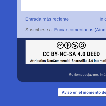
Entrada más reciente
Ini
Suscribirse a:
Enviar comentarios (Ato
@eltiempodejavimo. Imá
Aviso en el momento de