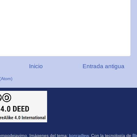
Inicio
Entrada antigua
(Atom)
empodejavimo. Imágenes del tema:
konradlew
. Con la tecnología de
Bl