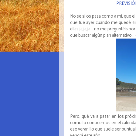
PREVISIÓ
No se si os pasa como a mí, que e
que fue ayer cuando me quedé sin l
ellas ja,ja,ja... no me preguntéis po
que buscar algún plan alternativo...
Pero, qué va a pasar en los próx
como lo conocemos en el calendar
ese veranillo que suele ser puntual 
vendrá este año...