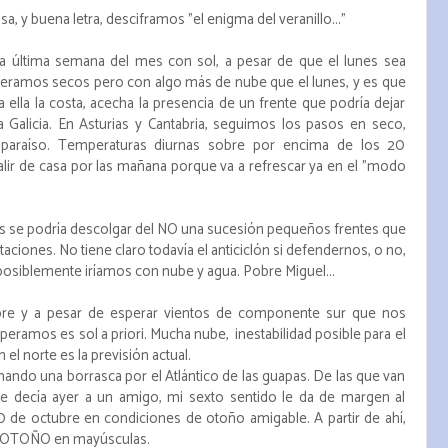
, y buena letra, desciframos "el enigma del veranillo..."
la última semana del mes con sol, a pesar de que el lunes sea
peramos secos pero con algo más de nube que el lunes, y es que
a ella la costa, acecha la presencia de un frente que podría dejar
ra Galicia. En Asturias y Cantabria, seguimos los pasos en seco,
paraíso. Temperaturas diurnas sobre por encima de los 20
alir de casa por las mañana porque va a refrescar ya en el "modo
rnes se podría descolgar del NO una sucesión pequeños frentes que
taciones. No tiene claro todavía el anticiclón si defendernos, o no,
 posiblemente iríamos con nube y agua. Pobre Miguel...
ubre y a pesar de esperar vientos de componente sur que nos
esperamos es sol a priori. Mucha nube, inestabilidad posible para el
 el norte es la previsión actual.
rmando una borrasca por el Atlántico de las guapas. De las que van
e decía ayer a un amigo, mi sexto sentido le da de margen al
0 de octubre en condiciones de otoño amigable. A partir de ahí,
el OTOÑO en mayúsculas.