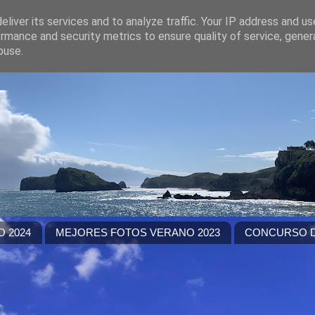
liver its services and to analyze traffic. Your IP address and u
rmance and security metrics to ensure quality of service, gene
buse.
 2024
MEJORES FOTOS VERANO 2023
CONCURSO D