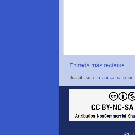
Entrada más reciente
Suscribirse a:
Enviar comentarios 
@elti