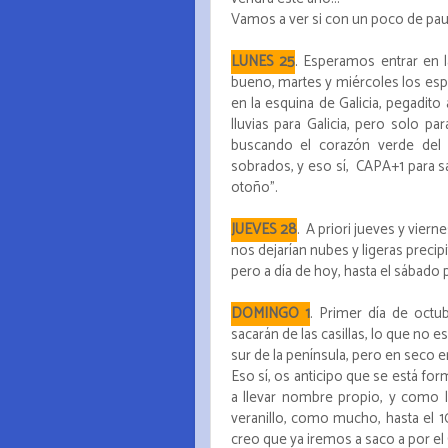
Vamos a ver si con un poco de pausa
LUNES 25
. Esperamos entrar en 
bueno, martes y miércoles los es
en la esquina de Galicia, pegadito 
lluvias para Galicia, pero solo pa
buscando el corazón verde del 
sobrados, y eso sí, CAPA+1 para s
otoño".
JUEVES 28
. A priori jueves y vie
nos dejarían nubes y ligeras precipi
pero a día de hoy, hasta el sábado
DOMINGO 1
. Primer día de oct
sacarán de las casillas, lo que no 
sur de la península, pero en seco en
Eso sí, os anticipo que se está fo
a llevar nombre propio, y como l
veranillo, como mucho, hasta el 1
creo que ya iremos a saco a por 