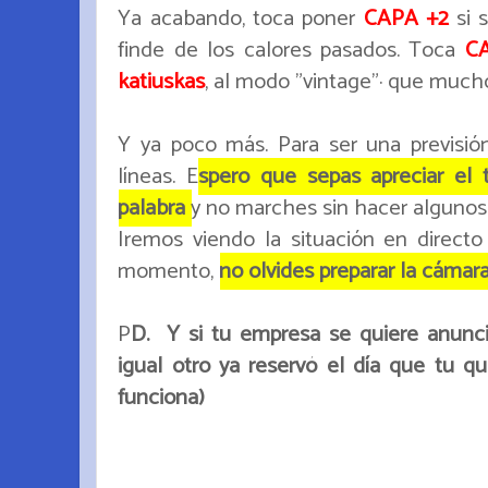
Ya acabando, toca poner
CAPA +2
si 
finde de los calores pasados. Toca
C
katiuskas
, al modo "vintage"· que muchos
Y ya poco más. Para ser una previsi
líneas. E
spero que sepas apreciar el 
palabra
y no marches sin hacer algunos c
Iremos viendo la situación en directo
momento,
no olvides preparar la cámara, l
P
D. Y si tu empresa se quiere anunci
igual otro ya reservó el día que tu que
funciona)