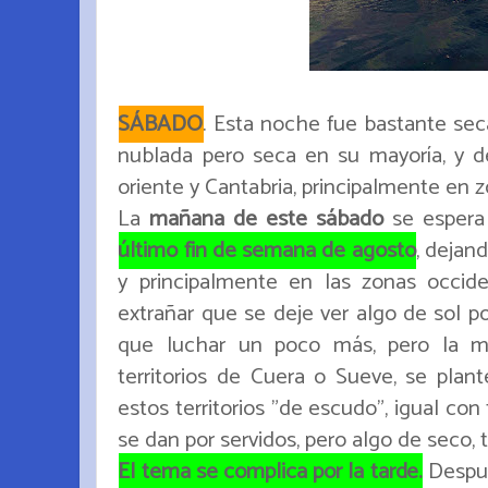
SÁBADO
. Esta noche fue bastante sec
nublada pero seca en su mayoría, y de
oriente y Cantabria, principalmente en 
La
mañana de este sábado
se espera
último fin de semana de agosto
, dejan
y principalmente en las zonas occid
extrañar que se deje ver algo de sol po
que luchar un poco más, pero la m
territorios de Cuera o Sueve, se plant
estos territorios "de escudo", igual co
se dan por servidos, pero algo de seco, t
El tema se complica por la tarde.
Despu