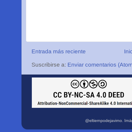
Entrada más reciente
Ini
Suscribirse a:
Enviar comentarios (Ato
@eltiempodejavimo. Imá