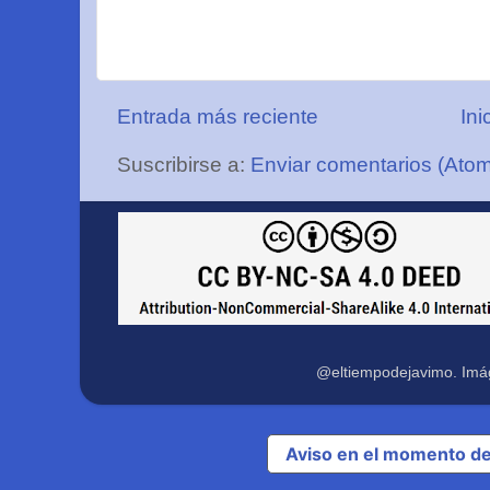
Entrada más reciente
Ini
Suscribirse a:
Enviar comentarios (Ato
@eltiempodejavimo. Imá
Aviso en el momento de