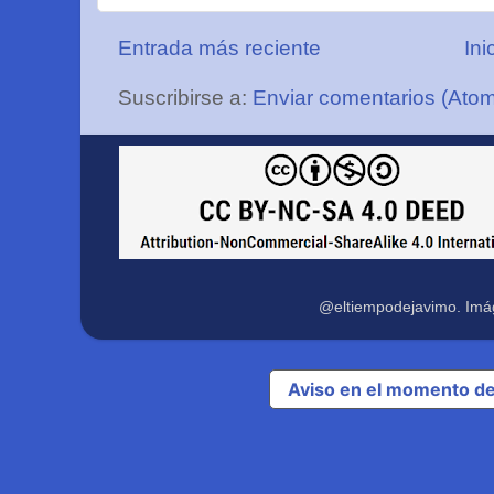
Entrada más reciente
Ini
Suscribirse a:
Enviar comentarios (Ato
@eltiempodejavimo. Imá
Aviso en el momento de