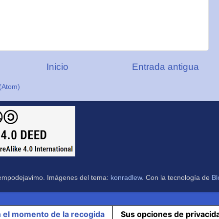
Inicio
Entrada antigua
(Atom)
empodejavimo. Imágenes del tema:
konradlew
. Con la tecnología de
Bl
n el momento de la recogida
Sus opciones de privacid