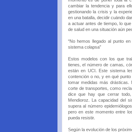
momento es de poner toda la c
cambiar la tendencia y para el
gestionando la crisis y la exper
en una batalla, decidir cuándo d
a actuar antes de tiempo, lo qu
de salud en una situación aún peo
“No hemos llegado al punto en 
sistema colapsa”
Estos modelos con los que trab
tienes, el número de camas, có
están en UCI. Este sistema les
contención o no, y en qué punto 
tomar medidas más drásticas.
corte de transportes, como recl
dice que hay que cerrar todo
Mendioroz. La capacidad del si
supera al número epidemiólogos
pero en este momento entre los
pueda resistir.
Según la evolución de los próxi