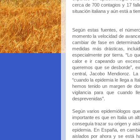
cerca de 700 contagios y 17 fall
situación italiana y aún está a t
Según estas fuentes, el número
momento la velocidad de avance d
cambiar de fase en determinado
medidas más drásticas, incluid
especialmente por tierra. “Lo q
calor e ir capeando un exces
queremos que se desborde”, exp
central, Jacobo Mendioroz. La 
“cuando la epidemia le llega a It
hemos tenido un margen de dos
vigilancia para que cuando l
desprevenidas”.
Según varios epidemiólogos que t
importante es que en Italia un alt
conseguía trazar su origen y aisl
epidemia. En España, en cambio,
aislados por ahora y se está ha