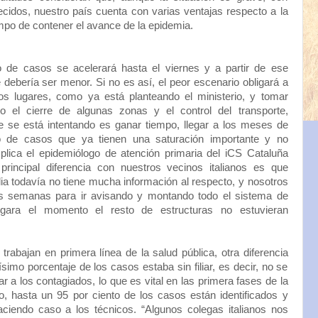
ecidos, nuestro país cuenta con varias ventajas respecto a la
iempo de contener el avance de la epidemia.
 de casos se acelerará hasta el viernes y a partir de ese
ebería ser menor. Si no es así, el peor escenario obligará a
s lugares, como ya está planteando el ministerio, y tomar
o el cierre de algunas zonas y el control del transporte,
ue se está intentando es ganar tiempo, llegar a los meses de
o de casos que ya tienen una saturación importante y no
lica el epidemiólogo de atención primaria del iCS Cataluña
principal diferencia con nuestros vecinos italianos es que
alia todavía no tiene mucha información al respecto, y nosotros
 semanas para ir avisando y montando todo el sistema de
legara el momento el resto de estructuras no estuvieran
rabajan en primera línea de la salud pública, otra diferencia
ísimo porcentaje de los casos estaba sin filiar, es decir, no se
ar a los contagiados, lo que es vital en las primera fases de la
 hasta un 95 por ciento de los casos están identificados y
ciendo caso a los técnicos. “Algunos colegas italianos nos