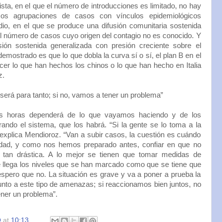
sta, en el que el número de introducciones es limitado, no hay
mos agrupaciones de casos con vínculos epidemiológicos
dio, en el que se produce una difusión comunitaria sostenida
l número de casos cuyo origen del contagio no es conocido. Y
sión sostenida generalizada con presión creciente sobre el
emostrado es que lo que dobla la curva sí o sí, el plan B en el
acer lo que han hechos los chinos o lo que han hecho en Italia
z.
será para tanto; si no, vamos a tener un problema”
s horas dependerá de lo que vayamos haciendo y de los
ando el sistema, que los habrá. “Si la gente se lo toma a la
, explica Mendioroz. “Van a subir casos, la cuestión es cuándo
dad, y como nos hemos preparado antes, confiar en que no
 tan drástica. A lo mejor se tienen que tomar medidas de
e llega los niveles que se han marcado como que se tiene que
espero que no. La situación es grave y va a poner a prueba la
nto a este tipo de amenazas; si reaccionamos bien juntos, no
ener un problema”.
O
at
10:13