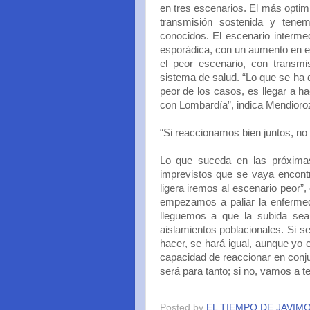
en tres escenarios. El más optimi
transmisión sostenida y tene
conocidos. El escenario interme
esporádica, con un aumento en e
el peor escenario, con transmi
sistema de salud. “Lo que se ha d
peor de los casos, es llegar a h
con Lombardía”, indica Mendioro
“Si reaccionamos bien juntos, no 
Lo que suceda en las próxima
imprevistos que se vaya encontr
ligera iremos al escenario peor”
empezamos a paliar la enferme
lleguemos a que la subida sea
aislamientos poblacionales. Si s
hacer, se hará igual, aunque yo 
capacidad de reaccionar en conju
será para tanto; si no, vamos a t
Posted by
EL TIEMPO DE JAVIM