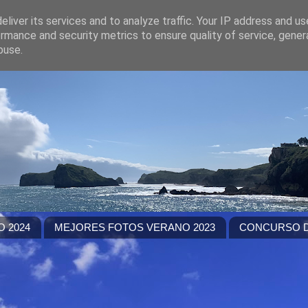
liver its services and to analyze traffic. Your IP address and u
rmance and security metrics to ensure quality of service, gene
buse.
 2024
MEJORES FOTOS VERANO 2023
CONCURSO D