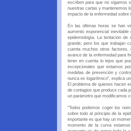
escriben para que no sigamos su
nuestras cartas y mantenemos la
impacto de la enfermedad sobre 
En las últimas horas se han vir
aumento exponencial inevitable 
epidemiología. La tentación de
grande, pero los que trabajan 
cuenta muchos otros factores, 
avance de la enfermedad para fre
tener en cuenta lo lejos que pue
excepcionales que estamos pon
medidas de prevención y contro
nunca es logarítmico”, explica un
El problema de quienes hacen es
de contagios que produce cada per
un parámetro que modificamos con
“Todos podemos coger los númer
sobre todo al principio de la epid
importante es que hay un moment
momento de la curva estamos 