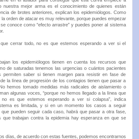
arne en el asador para conseguir que esa curva empiece a
lo nuestra mejor arma es el conocimiento de quienes están
iencia de brotes anteriores, explican los epidemiólogos. Como
ar la orden de atacar es muy relevante, porque puedes empezar
e se conoce como “efecto arrastre” y puedes poner al sistema
r.
que cerrar todo, no es que estemos esperando a ver si el
ajan los epidemiólogos tienen en cuenta los recursos que
mo de saturadas tenemos las urgencias o cuántos pacientes
 permiten saber si tienen margen para resistir en fase de
de la línea de progresión de los contagios tienen que pasar a
 No hemos tomado medidas más radicales de aislamiento o
aman algunas voces, “porque no hemos llegado a la línea que
, no es que estemos esperando a ver si colapsa”, indica
stema es limitada, y si en un momento los casos a seguir
 que pueden seguir cada caso, habrá que pasar a otra fase,
 que trabajan contra la epidemia hay esperanza en que se
mos días, de acuerdo con estas fuentes, podemos encontrarnos