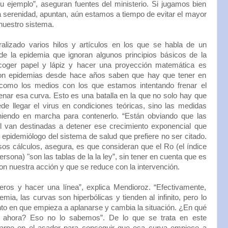
 ejemplo”, aseguran fuentes del ministerio. Si jugamos bien
 serenidad, apuntan, aún estamos a tiempo de evitar el mayor
nuestro sistema.
alizado varios hilos y artículos en los que se habla de un
de la epidemia que ignoran algunos principios básicos de la
 coger papel y lápiz y hacer una proyección matemática es
con epidemias desde hace años saben que hay que tener en
como los medios con los que estamos intentando frenar el
nar esa curva. Esto es una batalla en la que no solo hay que
de llegar el virus en condiciones teóricas, sino las medidas
iendo en marcha para contenerlo. “Están obviando que las
l van destinadas a detener ese crecimiento exponencial que
 epidemiólogo del sistema de salud que prefiere no ser citado.
os cálculos, asegura, es que consideran que el Ro (el índice
sona) "son las tablas de la la ley”, sin tener en cuenta que es
 nuestra acción y que se reduce con la intervención.
os y hacer una línea”, explica Mendioroz. “Efectivamente,
emia, las curvas son hiperbólicas y tienden al infinito, pero lo
o en que empieza a aplanarse y cambia la situación. ¿En qué
ahora? Eso no lo sabemos”. De lo que se trata en este