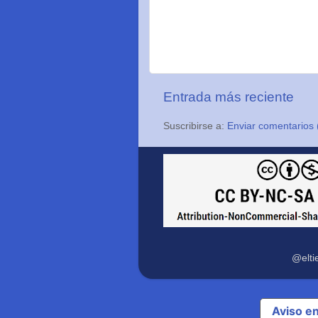
Entrada más reciente
Suscribirse a:
Enviar comentarios 
@elti
Aviso e