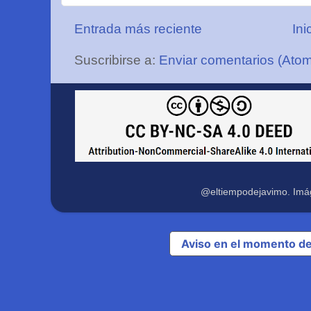
Entrada más reciente
Ini
Suscribirse a:
Enviar comentarios (Ato
@eltiempodejavimo. Imá
Aviso en el momento de