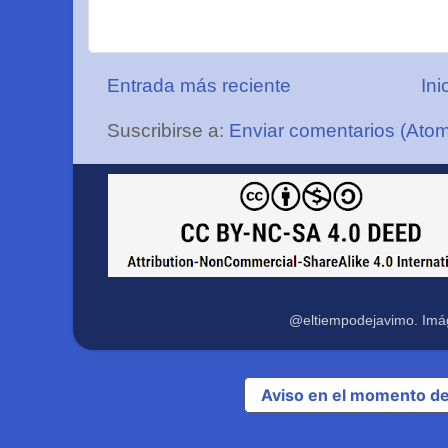
Entrada más reciente
Ini
Suscribirse a:
Enviar comentarios (Ato
@eltiempodejavimo. Imá
Aviso en el momento de